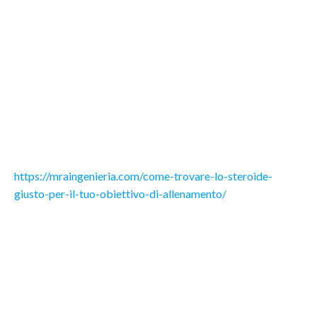
Nel mondo del fitness e del bodybuilding, la scelta dello
steroide anabolizzante giusto può fare la differenza tra il
raggiungimento dei tuoi obiettivi e la frustrazione.
Comprendere quale steroide utilizzare in base ai tuoi
obiettivi specifici è fondamentale per massimizzare i
risultati e minimizzare gli effetti collaterali. In questo
articolo, esploreremo i diversi tipi di steroidi e come
scegliere quello più adatto a te.
https://mraingenieria.com/come-trovare-lo-steroide-
giusto-per-il-tuo-obiettivo-di-allenamento/
1. Comprendere i Tuoi Obiettivi di Allenamento
Prima di tutto, è essenziale chiarire quali sono i tuoi obiettivi
di allenamento. Volete aumentare la massa muscolare,
migliorare la definizione corporea, aumentare la forza, o
recuperare più velocemente? A seconda delle tue risposte,