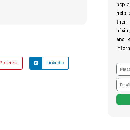
pop a
help 
their
mixing
and 
infor
Pinterest
LinkedIn
Mess
Email