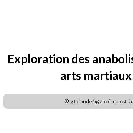
BY
GT.CLAUDE1@GMAIL.C
Exploration des anaboli
arts martiaux
gt.claude1@gmail.com
J
Les anabolisants dans le monde martial asiatique