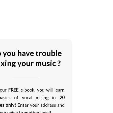
 you have trouble
xing your music ?
 our
FREE
e-book, you will learn
basics of vocal mixing in
20
es only
! Enter your address and
our voice to another level!