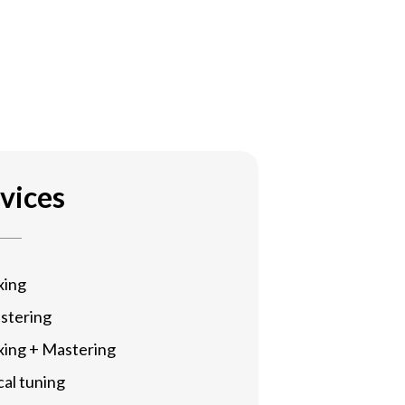
vices
xing
stering
xing + Mastering
al tuning