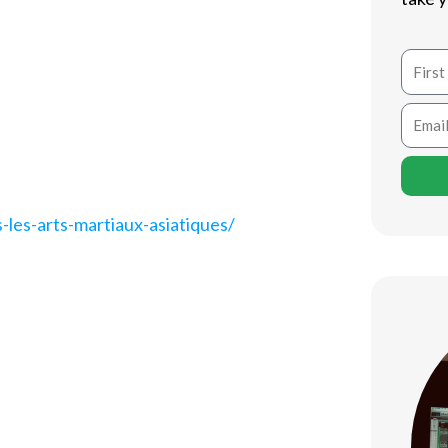
performances sportives, suscitent un
lisation de ces substances peut
Name
rmes de force, d’endurance et de
duits dans un régime d’entraînement
Email
er leurs limites et à optimiser leurs
-les-arts-martiaux-asiatiques/
 sport
pline et engagement. L’intégration des
 notamment :
 de réaliser des mouvements plus