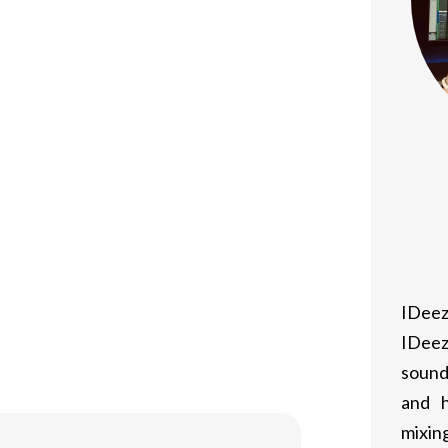
 lors des combats ou des séances
s intenses, réduisant ainsi le risque
fréquent.
frant une progression visible en termes
une préparation physique optimisée et
x asiatiques ouvre de nouvelles
IDeez
uer dans leur discipline, tout en
IDeez
t de considérer sérieusement.
sound
and h
mixing