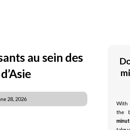
OM
sants au sein des
Do
 d’Asie
mi
une 28, 2026
With
the 
minut
take y