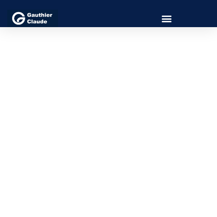
Skip
to
content
Lucky Block Casino:
Mobile‑First Spaß Für
Schnelle
Gaming‑Sessions
BY
GT.CLAUDE1@GMAIL.COM