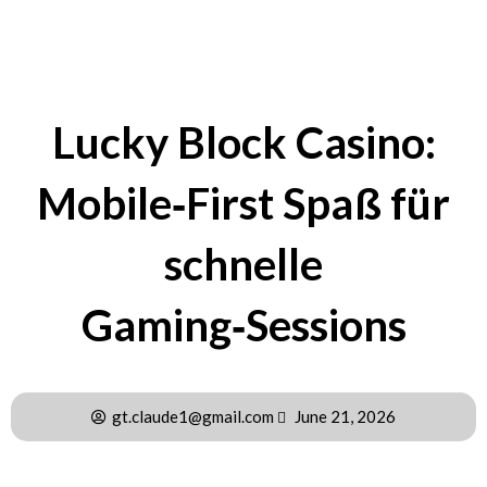
Lucky Block Casino:
Mobile‑First Spaß für
schnelle
Gaming‑Sessions
gt.claude1@gmail.com
June 21, 2026