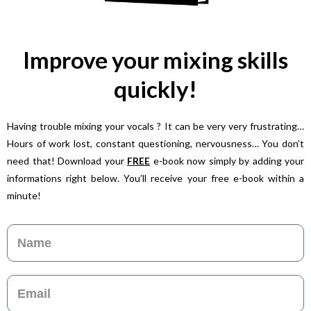
Improve your mixing skills
quickly!
Having trouble mixing your vocals ? It can be very very frustrating…
Hours of work lost, constant questioning, nervousness… You don’t
need that! Download your
FREE
e-book now simply by adding your
informations right below. You’ll receive your free e-book within a
minute!
Name
Email