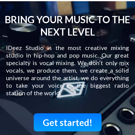
BRING YOUR MUSIC TO THE
NEXT LEVEL
IDeez Studio is the most creative mixing
studio in hip-hop and pop music. Our great
specialty is vocal mixing. We don’t only mix
vocals, we produce them, we create a solid
universe around the artist, we do everything
to take your voice to the biggest radio
station of the world.
Get started!