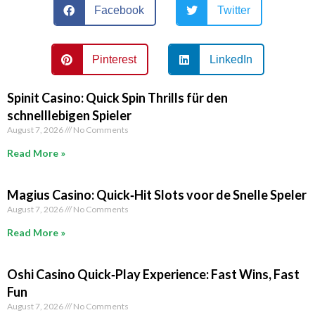
Facebook
Twitter
Pinterest
LinkedIn
Spinit Casino: Quick Spin Thrills für den
schnelllebigen Spieler
August 7, 2026
No Comments
Read More »
Magius Casino: Quick‑Hit Slots voor de Snelle Speler
August 7, 2026
No Comments
Read More »
Oshi Casino Quick‑Play Experience: Fast Wins, Fast
Fun
August 7, 2026
No Comments