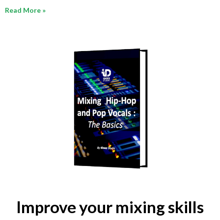
Read More »
Improve your mixing skills