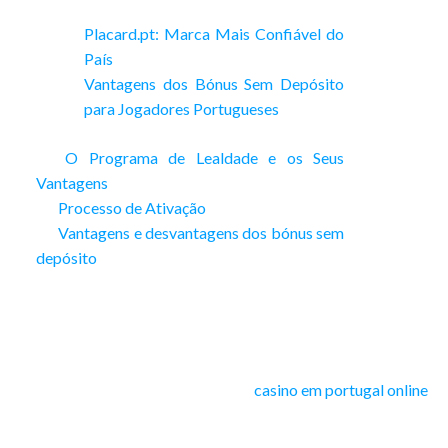
Placard.pt: Marca Mais Confiável do
País
Vantagens dos Bónus Sem Depósito
para Jogadores Portugueses
O Programa de Lealdade e os Seus
Vantagens
Processo de Ativação
Vantagens e desvantagens dos bónus sem
depósito
Ao fazer o seu primeiro dep&#xF3;sito (m&#xED;nimo de
10&#x20AC;) na Betano pode ganhar um b&#xF3;nus de
boas-vindas, para apostas desportivas de 100% at&#xE9;
50&#x20AC;. Para estar a par dos
casino em portugal online
melhores b&#xF3;nus, selecion&#xE1;mos 3
promo&#xE7;&#xF5;es que consideramos ser as mais