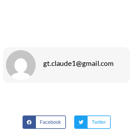
bingo online em Portugal representa uma
evolu&#xE7;&#xE3;o importante na oferta dos casinos
legais online em Portugal, tradicionalmente mais focados
em slots e jogos de mesa.
gt.claude1@gmail.com
Facebook
Twitter