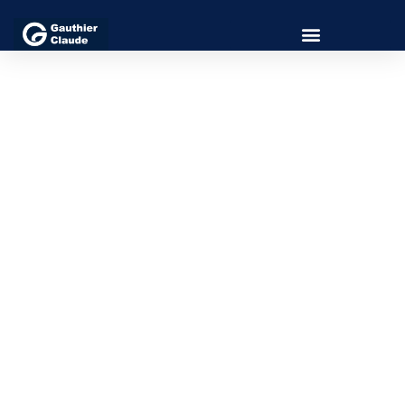
Skip
to
content
Os Melhores Bónus De
Casino Em Portugal June
2026
BY
GT.CLAUDE1@GMAIL.COM