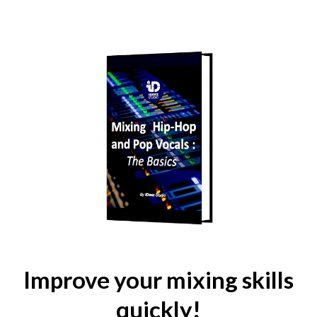
Improve your mixing skills
quickly!