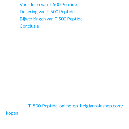
Voordelen van T 500 Peptide
Dosering van T 500 Peptide
Bijwerkingen van T 500 Peptide
Conclusie
Wat is T 500 Peptide?
T 500 Peptide, ook bekend als thymosine beta-4, is een
peptide dat van nature in het lichaam voorkomt. Het speelt
een cruciale rol in het herstel van weefsels, de regulatie van
ontstekingen en de bevordering van celgroei. Dit maakt het
bijzonder aantrekkelijk voor atleten die hun prestatie willen
verbeteren en snel willen herstellen na intensieve
trainingssessies.
Voordat u
T 500 Peptide online op belgianroidshop.com/
kopen
koopt bij sportapotheken in België, moet u alle
eigenschappen van deze stof, die erg populair is bij atleten,
analyseren.