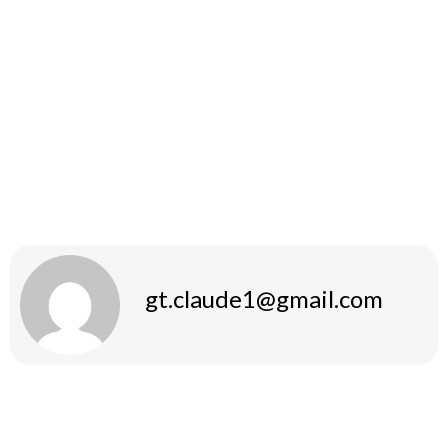
Conclusie
T 500 Peptide biedt veel voordelen voor atleten die hun
prestaties willen verbeteren en sneller willen herstellen. Het
is cruciaal om de juiste dosering aan te houden en goed
bewust te zijn van eventuele bijwerkingen. Raadpleeg altijd
een specialist voordat u met het gebruik van dit peptide
begint.
gt.claude1@gmail.com