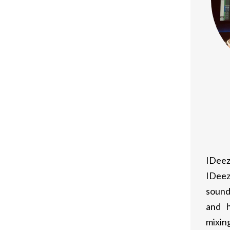
iednie stosowanie tego sterydu może
niu efektywności treningów.
wane do indywidualnych potrzeb oraz
awkowania:
ydzień.
tygodniu, aby utrzymać stały poziom
IDeez
 w zależności od doświadczenia i celów
IDeez
sound
and h
mixing
ę z ryzykiem wystąpienia skutków