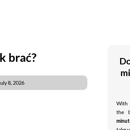
ak brać?
Do
mi
July 8, 2026
With
the 
 przez sportowców oraz osoby dążące
minut
yniki, ważne jest, aby wiedzieć, jak
take y