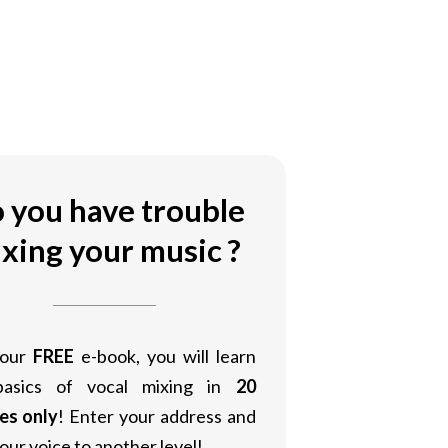
 you have trouble
xing your music ?
 our
FREE
e-book, you will learn
basics of vocal mixing in
20
es only
! Enter your address and
our voice to another level!