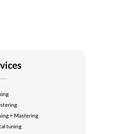
vices
xing
stering
xing + Mastering
al tuning