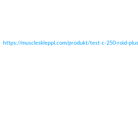
prawidłowo stosować ten produkt. W tym artykule omówi
przyjmować Test C 250.
Czy zdecydowałeś się kupić Test C 250? Zacznij od stron
https://muscleskleppl.com/produkt/test-c-250-roid-plu
informacje w jednym miejscu.
Spis treści
Dlaczego Test C 250?
Dawkowanie
Skutki uboczne
Podsumowanie
Dlaczego Test C 250?
Test C 250 jest formą testosteronu, która może przynieść