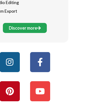
io Editing
em Export
Discover more
Instagram
Pinterest
Facebook-
Youtube
f