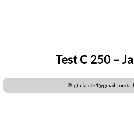
Test C 250 – J
gt.claude1@gmail.com
Wprowadzenie
Test C 250 to popularny środek anaboliczny, stosowany
do zwiększenia masy mięśniowej. Aby osiągnąć najlepsze w