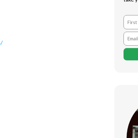
my, jak bezpiecznie i efektywnie
Name
y
Email
s/
– znajdziesz tam wszystkie ważne
 wiele korzyści, takich jak zwiększenie