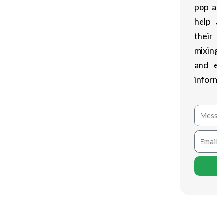
pop a
help 
their
mixing
and 
infor
ęciem stosowania jakichkolwiek
Mess
Email
u masy mięśniowej i poprawianiu
nie dawkowanie oraz świadomość
 do stosowania sterydów z rozwagą i
emat.