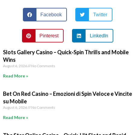
Facebook
Twitter
Pinterest
LinkedIn
Slots Gallery Casino – Quick‑Spin Thrills and Mobile
Wins
August 6, 2026
No Comments
Read More »
Bet On Red Casino – Emozioni di Spin Veloce e Vincite
su Mobile
August 6, 2026
No Comments
Read More »