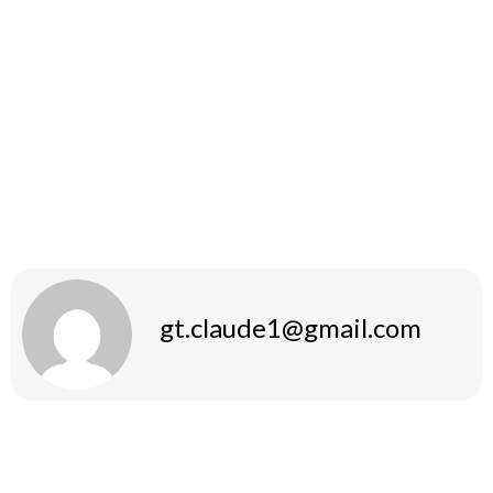
Trenbolon-Acetat und Trenbolon-Enanthat, was es den
Nutzern ermöglicht, je nach Zyklus und Zielen die passende
Variante auszuwählen.
Insgesamt bietet Trenbolon zahlreiche Vorteile für Profis,
die ernsthaft an ihrem Sport interessiert sind. Dennoch ist es
wichtig, die potenziellen Nebenwirkungen und Risiken zu
kennen und verantwortungsvoll mit Steroiden umzugehen.
gt.claude1@gmail.com