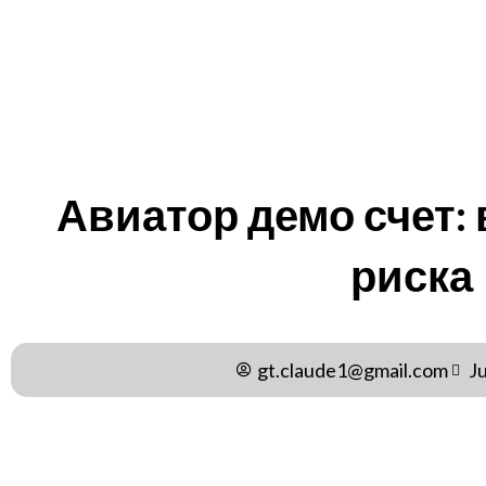
Авиатор демо счет: 
риска
gt.claude1@gmail.com
J
Наверное, каждый, кто хоть раз заглядывал в мир о