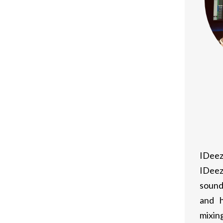
ний логика та же.
ования демо-счета дают игроку
казахстанского iGaming-рынка за
 на демо-счете, в дальнейшем на
а реальные средства.
первых, понимание волатильности.
и линиями.Здесь каждый раунд
да самолет вот-вот “улетит”.Во-
IDeez
жиме можно смело тестировать
IDeez
от, играть от обороны.
sound
and h
а и Астаны, которые приходили с
mixing
ц они возвращались с нулевым