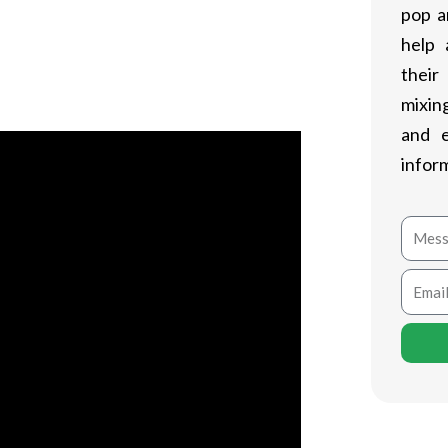
pop a
траивали системный подход.Разница
help 
енированном скакуне”, – делится
their
нка и партнер Volta казино.
mixing
and 
infor
Mess
Email