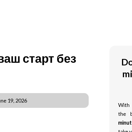
ваш старт без
Do
mi
une 19, 2026
With
the 
minut
нлайн-развлечений, слышал об
take y