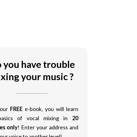
 you have trouble
xing your music ?
 our
FREE
e-book, you will learn
basics of vocal mixing in
20
es only
! Enter your address and
our voice to another level!