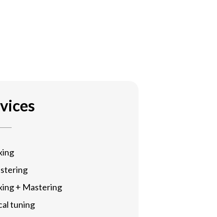
vices
xing
stering
xing + Mastering
al tuning