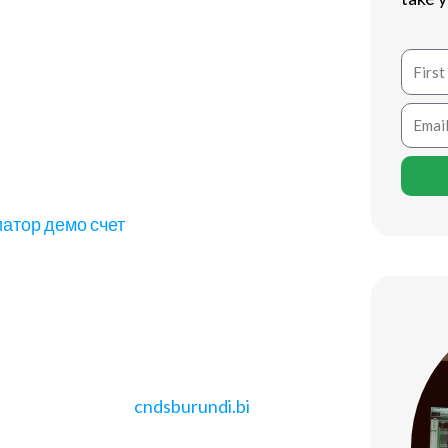
ая механика, взлетающий самолет и
роще? Но за этой простотой
Name
нтроль эмоций и холодный расчет.
Email
зартные игры имеют глубокие
 на кону стояла честь рода, сегодня
вный интерес остался, изменились
атор демо счет
.Это не просто
тработки стратегий без удара по
о-счет – удел новичков.Мол, “я уже
смотрим правде в
cndsburundi.bi
в перед серьезными скачками