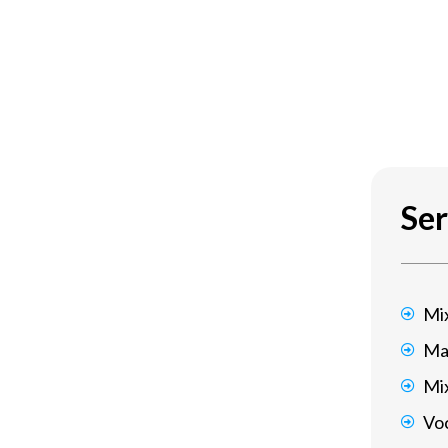
сокие коэффициенты.Это знание
свои кровные – удовольствие
зователей платформ Казахстана,
ешли к реальным ставкам,
ько 23% из тех, кто хотя бы неделю
Ser
.Цифры говорят сами за себя.
казать, что после трех низких
Mi
т учит смирению перед
айные закономерности и начинаете
Ma
Mi
Voc
терфейс.Кажется, что может быть