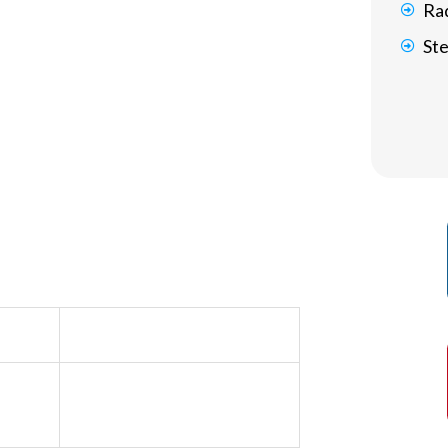
Rad
 функция cash out для раннего
St
матизма, чтобы в нужный момент не
or критична.Задержка в полсекунды
оды
ежду игрой на тестовые кредиты и
технически – ничего.Те же графики,
сальная.
м
Реальная игра
Полная
ответственность