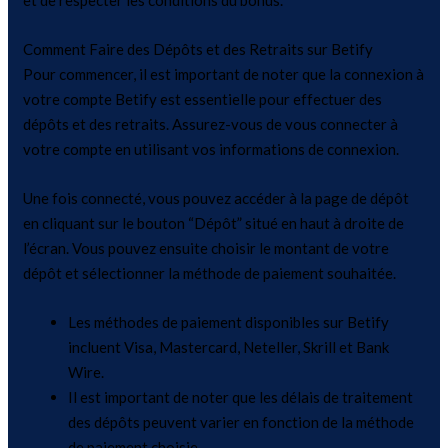
Comment Faire des Dépôts et des Retraits sur Betify
Pour commencer, il est important de noter que la connexion à
votre compte Betify est essentielle pour effectuer des
dépôts et des retraits. Assurez-vous de vous connecter à
votre compte en utilisant vos informations de connexion.
Une fois connecté, vous pouvez accéder à la page de dépôt
en cliquant sur le bouton “Dépôt” situé en haut à droite de
l’écran. Vous pouvez ensuite choisir le montant de votre
dépôt et sélectionner la méthode de paiement souhaitée.
Les méthodes de paiement disponibles sur Betify
incluent Visa, Mastercard, Neteller, Skrill et Bank
Wire.
Il est important de noter que les délais de traitement
des dépôts peuvent varier en fonction de la méthode
de paiement choisie.