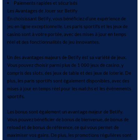
Paiements rapides et sécurisés
Les Avantages de Jouer sur Betify
En choisissant Betify, vous bénéficiez d’une expérience de
jeu en ligne exceptionnelle. Les paris sportifs et les jeux de
casino sont à votre portée, avec des mises à jour en temps
réel et des fonctionnalités de jeu innovantes.
Un des avantages majeurs de Betify est sa variété de jeux.
Vous pouvez choisir parmi plus de 1 000 jeux de casino, y
compris des slots, des jeux de table et des jeux de loterie. De
plus, les paris sportifs sont également disponibles, avec des
mises à jour en temps réel pour les matchs et les événements
sportifs.
Les bonus sont également un avantage majeur de Betify.
Vous pouvez bénéficier de bonus de bienvenue, de bonus de
reload et de bonus de référence, ce qui vous permet de
maximiser vos gains. De plus, les promotions régulières sont