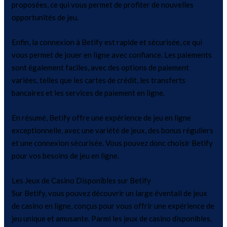
proposées, ce qui vous permet de profiter de nouvelles
opportunités de jeu.
Enfin, la connexion à Betify est rapide et sécurisée, ce qui
vous permet de jouer en ligne avec confiance. Les paiements
sont également faciles, avec des options de paiement
variées, telles que les cartes de crédit, les transferts
bancaires et les services de paiement en ligne.
En résumé, Betify offre une expérience de jeu en ligne
exceptionnelle, avec une variété de jeux, des bonus réguliers
et une connexion sécurisée. Vous pouvez donc choisir Betify
pour vos besoins de jeu en ligne.
Les Jeux de Casino Disponibles sur Betify
Sur Betify, vous pouvez découvrir un large éventail de jeux
de casino en ligne, conçus pour vous offrir une expérience de
jeu unique et amusante. Parmi les jeux de casino disponibles,