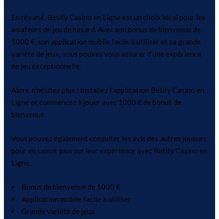
En résumé, Betify Casino en Ligne est un choix idéal pour les
amateurs de jeu de hasard. Avec son bonus de bienvenue de
1000 €, son application mobile facile à utiliser et sa grande
variété de jeux, vous pouvez vous assurer d’une expérience
de jeu exceptionnelle.
Alors, n’hésitez plus ! Installez l’application Betify Casino en
Ligne et commencez à jouer avec 1000 € de bonus de
bienvenue.
Vous pouvez également consulter les avis des autres joueurs
pour en savoir plus sur leur expérience avec Betify Casino en
Ligne.
Bonus de bienvenue de 1000 €
Application mobile facile à utiliser
Grande variété de jeux