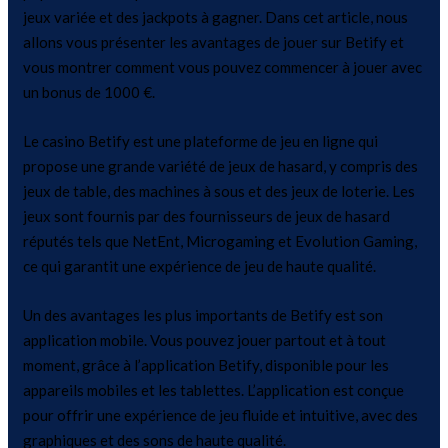
jeux variée et des jackpots à gagner. Dans cet article, nous
allons vous présenter les avantages de jouer sur Betify et
vous montrer comment vous pouvez commencer à jouer avec
un bonus de 1000 €.
Le casino Betify est une plateforme de jeu en ligne qui
propose une grande variété de jeux de hasard, y compris des
jeux de table, des machines à sous et des jeux de loterie. Les
jeux sont fournis par des fournisseurs de jeux de hasard
réputés tels que NetEnt, Microgaming et Evolution Gaming,
ce qui garantit une expérience de jeu de haute qualité.
Un des avantages les plus importants de Betify est son
application mobile. Vous pouvez jouer partout et à tout
moment, grâce à l’application Betify, disponible pour les
appareils mobiles et les tablettes. L’application est conçue
pour offrir une expérience de jeu fluide et intuitive, avec des
graphiques et des sons de haute qualité.