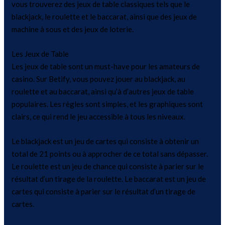
vous trouverez des jeux de table classiques tels que le
blackjack, le roulette et le baccarat, ainsi que des jeux de
machine à sous et des jeux de loterie.
Les Jeux de Table
Les jeux de table sont un must-have pour les amateurs de
casino. Sur Betify, vous pouvez jouer au blackjack, au
roulette et au baccarat, ainsi qu’à d’autres jeux de table
populaires. Les règles sont simples, et les graphiques sont
clairs, ce qui rend le jeu accessible à tous les niveaux.
Le blackjack est un jeu de cartes qui consiste à obtenir un
total de 21 points ou à approcher de ce total sans dépasser.
Le roulette est un jeu de chance qui consiste à parier sur le
résultat d’un tirage de la roulette. Le baccarat est un jeu de
cartes qui consiste à parier sur le résultat d’un tirage de
cartes.