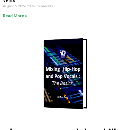
Wins
August 6, 2026
No Comments
Read More »