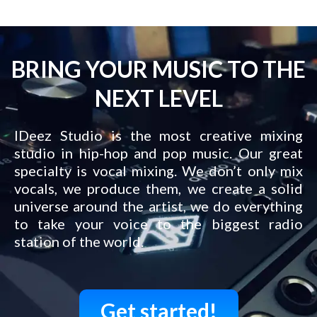
BRING YOUR MUSIC TO THE
NEXT LEVEL
IDeez Studio is the most creative mixing
studio in hip-hop and pop music. Our great
specialty is vocal mixing. We don’t only mix
vocals, we produce them, we create a solid
universe around the artist, we do everything
to take your voice to the biggest radio
station of the world.
Get started!