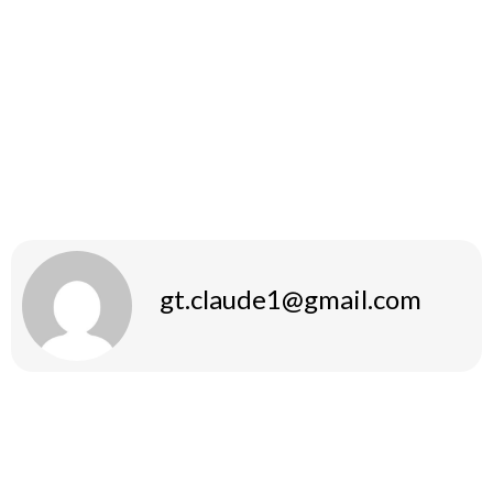
เกมหลากหลายก่อนการลงทุนจริง
สุดท้ายนี้ คุณเคยสงสัยไหมว่าการได้รับเครดิตเงินฟรีจะ
เปลี่ยนวิธีการเล่นเกมของคุณไปอย่างไรบ้าง? สำหรับใครที่
กำลังมองหาความท้าทายใหม่ๆ และอยากลองเสี่ยงโชคใน
บรรยากาศที่ไม่กดดัน 188bet เครดิตฟรี อาจเป็นคำตอบที่น่า
สนใจไม่น้อย
gt.claude1@gmail.com