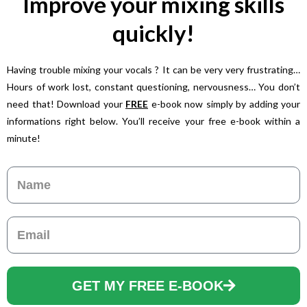
Improve your mixing skills
quickly!
Having trouble mixing your vocals ? It can be very very frustrating…
Hours of work lost, constant questioning, nervousness… You don’t
need that! Download your
FREE
e-book now simply by adding your
informations right below. You’ll receive your free e-book within a
minute!
Name
Email
GET MY FREE E-BOOK