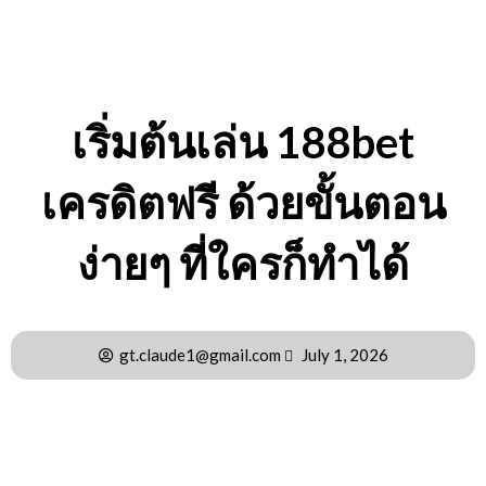
เริ่มต้นเล่น 188bet
เครดิตฟรี ด้วยขั้นตอน
ง่ายๆ ที่ใครก็ทำได้
gt.claude1@gmail.com
July 1, 2026
ทำความรู้จักกับ 188bet เครดิตฟรี อย่างละเอียด