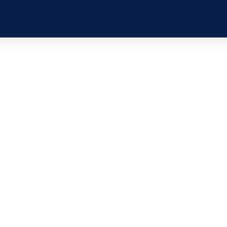
ерская
 Вход
OM