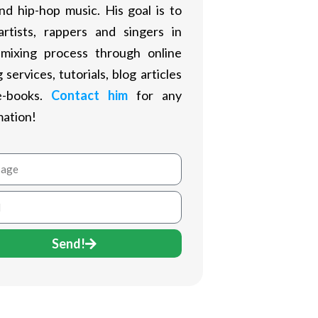
nd hip-hop music. His goal is to
artists, rappers and singers in
 mixing process through online
 services, tutorials, blog articles
e-books.
Contact him
for any
mation!
age
Send!