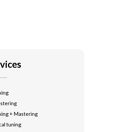
vices
xing
stering
xing + Mastering
al tuning