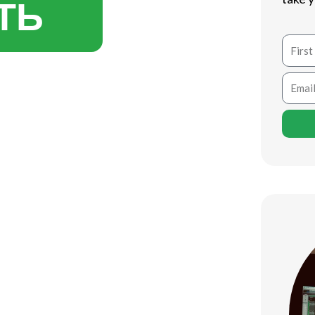
АТЬ
Name
Email
 контору, где можно сделать ставки
 это одна из лучших букмекерских
слуг и функций для своих клиентов.