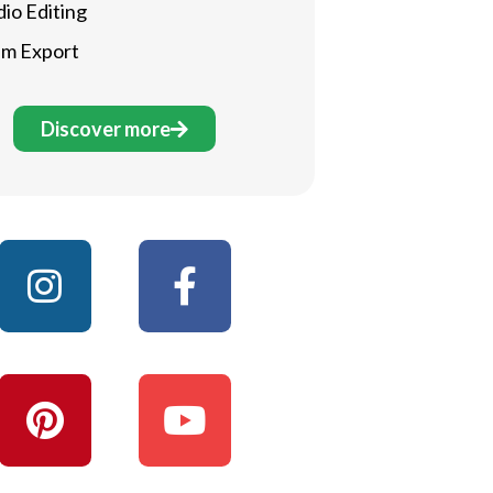
io Editing
em Export
Discover more
Instagram
Pinterest
Facebook-
Youtube
f