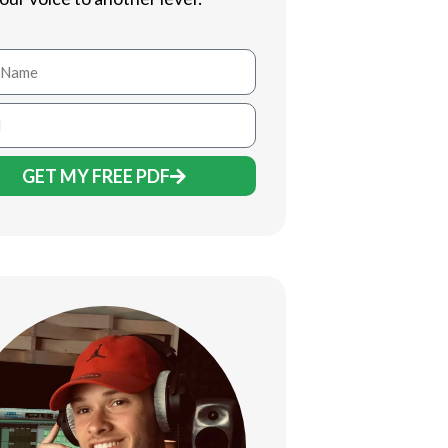
GET MY FREE PDF