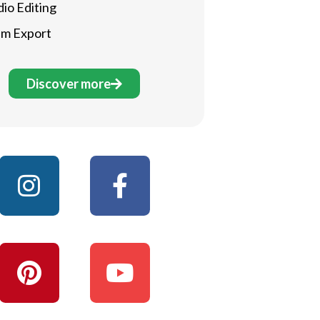
io Editing
em Export
Discover more
Instagram
Pinterest
Facebook-
Youtube
f