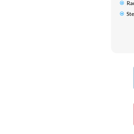
Rad
St
s Charm”
e”, “French Roulette”
 независимо от их уровня опыта. Они
не рискуя своими деньгами.
б изучить игры и стратегии, которые
жно зарегистрироваться на сайте 7k
авилась.