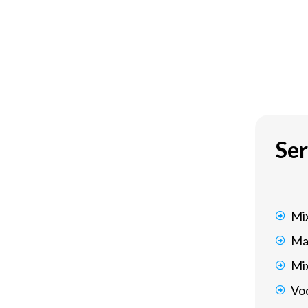
 начать играть в 7к казино, не
гры, которые вам нравятся, и не
 предлагает игрокам широкий выбор
Ser
ежим игр 7k Casino – это отличный
Mi
 независимо от их уровня опыта. Они
Ma
не рискуя своими деньгами.
Mi
способ изучить игры и стратегии,
Voc