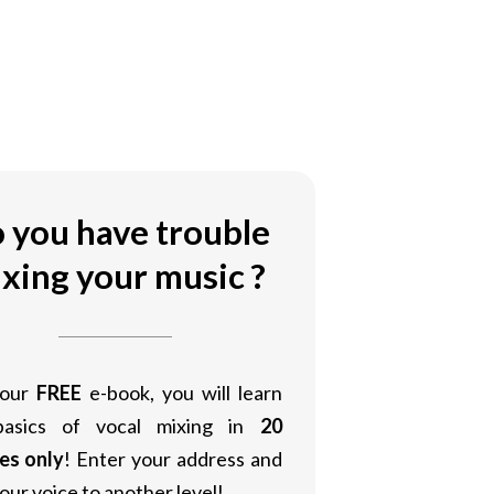
 you have trouble
xing your music ?
 our
FREE
e-book, you will learn
basics of vocal mixing in
20
es only
! Enter your address and
our voice to another level!