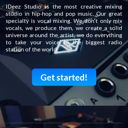
IDeez Studio is the most creative mixing
studio in hip-hop and pop music. Our great
specialty is vocal mixing. We don’t only mix
vocals, we produce them, we create a solid
universe around the artist, we do everything
to take your voice to the biggest radio
station of the world.
Get started!