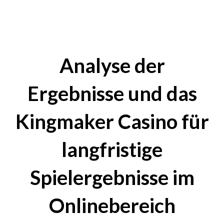
Analyse der
Ergebnisse und das
Kingmaker Casino für
langfristige
Spielergebnisse im
Onlinebereich