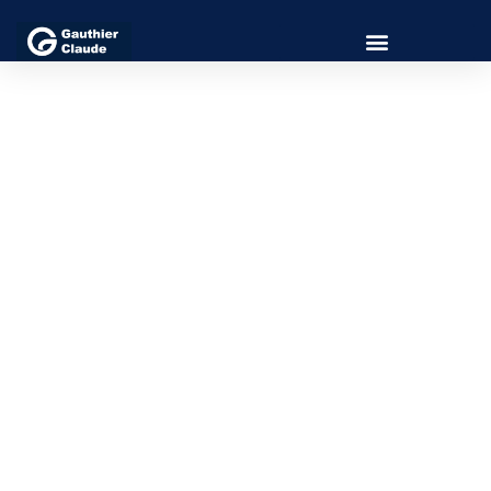
Skip
to
content
Attention: 10 Лучших
Казино Онлайн 2026
BY
GT.CLAUDE1@GMAIL.COM