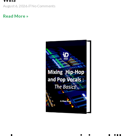
August 6, 2026
No Comments
Read More »