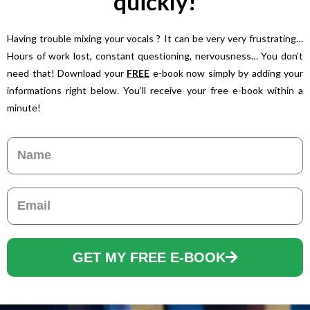
quickly!
Having trouble mixing your vocals ? It can be very very frustrating…
Hours of work lost, constant questioning, nervousness… You don’t
need that! Download your
FREE
e-book now simply by adding your
informations right below. You’ll receive your free e-book within a
minute!
Name
Email
GET MY FREE E-BOOK