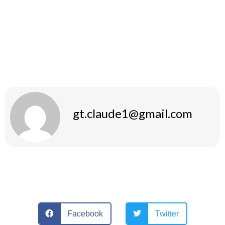
Oranlar genellikle piyasadaki ortalama değerlerin üzerinde
bulunur, bu da oyunculara daha yüksek kazanç potansiyeli
sağlar. Bonuslar, spor bahisleri üzerine de uygulanabilir;
örneğin ilk kayıp bahsi için %10 geri ödeme gibi
promosyonlar sıkça görülür.
gt.claude1@gmail.com
Facebook
Twitter