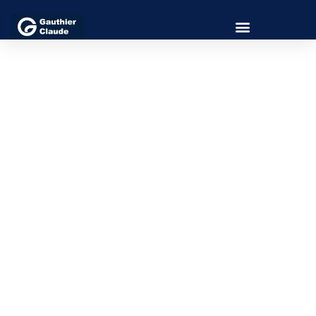
Skip
to
content
BetSalvador Giriş Hesap
Doğrulama Rehberi
BY
GT.CLAUDE1@GMAIL.COM