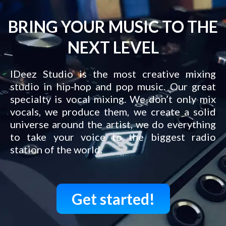
BRING YOUR MUSIC TO THE
NEXT LEVEL
IDeez Studio is the most creative mixing
studio in hip-hop and pop music. Our great
specialty is vocal mixing. We don’t only mix
vocals, we produce them, we create a solid
universe around the artist, we do everything
to take your voice to the biggest radio
station of the world.
Get started!