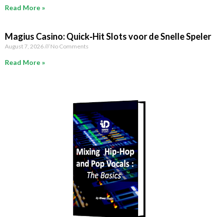
Read More »
Magius Casino: Quick‑Hit Slots voor de Snelle Speler
August 7, 2026
No Comments
Read More »