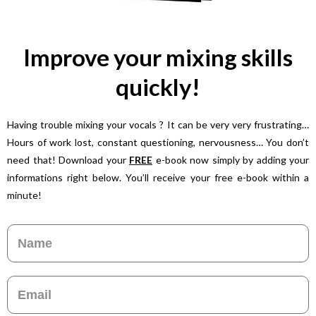
Improve your mixing skills
quickly!
Having trouble mixing your vocals ? It can be very very frustrating…
Hours of work lost, constant questioning, nervousness… You don’t
need that! Download your
FREE
e-book now simply by adding your
informations right below. You’ll receive your free e-book within a
minute!
Name
Email