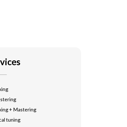
vices
xing
stering
xing + Mastering
al tuning