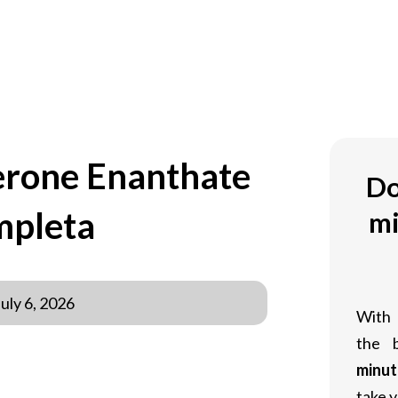
OM
terone Enanthate
Do
mpleta
mi
July 6, 2026
With
the 
minut
a ampliamente utilizado en la medicina
take y