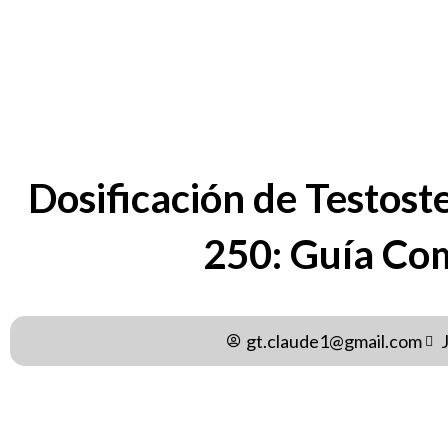
BY
GT.CLAUDE1@GMAIL.C
Dosificación de Testos
250: Guía Co
gt.claude1@gmail.com
La testosterona enantato 250 es un éster de testosteron