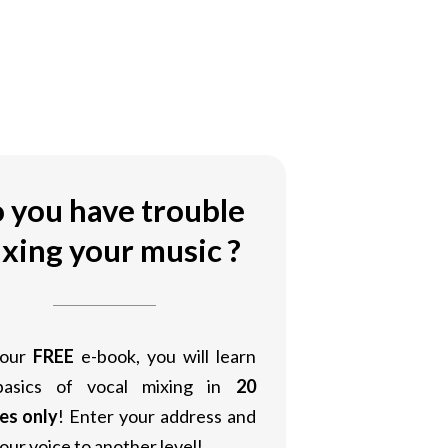
 you have trouble
xing your music ?
 our
FREE
e-book, you will learn
basics of vocal mixing in
20
es only
! Enter your address and
our voice to another level!