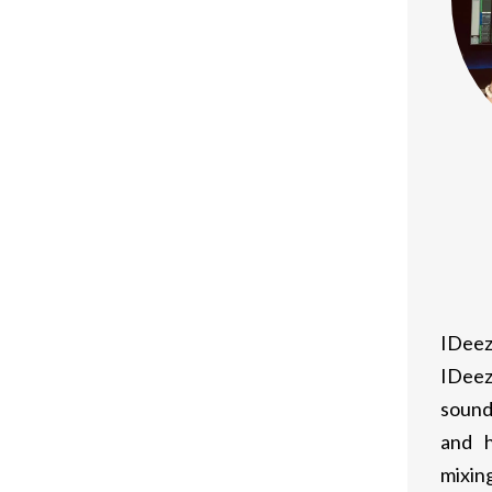
fines deportivos. A continuación, se
la dosis oscila entre 100 y 200 mg cada
dual.
n utilizar dosis entre 250 y 500 mg a la
r niveles estables en el cuerpo.
ntados podrían optar por dosis entre
un mayor riesgo de efectos
IDeez
IDeez
sound
ate 250 no está exento de riesgos.
and h
mixing