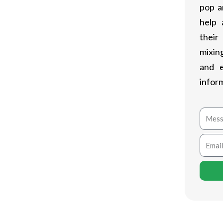
pop a
help 
their
mixing
and 
infor
 uso de testosterone enanthate 250
Mess
 para evaluar su necesidad y determinar
Email
un seguimiento médico periódico para
ario.
ble son clave para lograr los