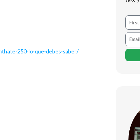
erapia de reemplazo hormonal en hombres
 mejora de la masa muscular y el
Name
es crucial para maximizar sus
Email
anthate-250-lo-que-debes-saber/
e utiliza para aumentar los niveles de
por su duración de acción más
rona, lo que permite que los usuarios
iar significativamente según el