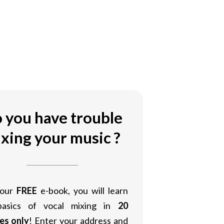
 you have trouble
xing your music ?
 our
FREE
e-book, you will learn
basics of vocal mixing in
20
es only
! Enter your address and