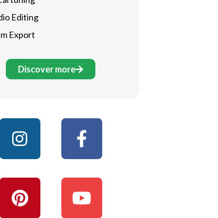
io Editing
em Export
Discover more
Instagram
Pinterest
Facebook-
Youtube
f