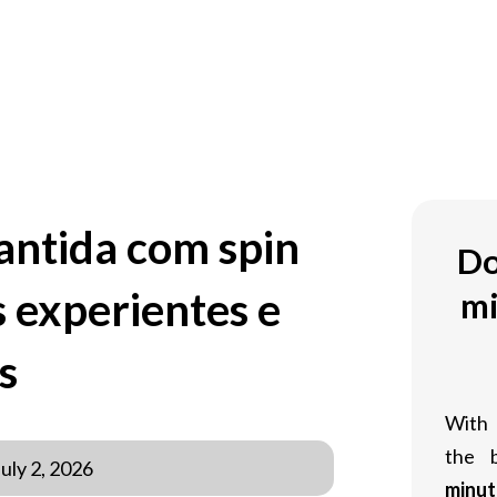
es
OM
antida com spin
Do
 experientes e
mi
s
With
the 
July 2, 2026
minut