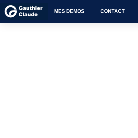
Skip
MES DEMOS
CONTACT
to
content
Excelente Di
Garantida Co
Granny Para J
Experient