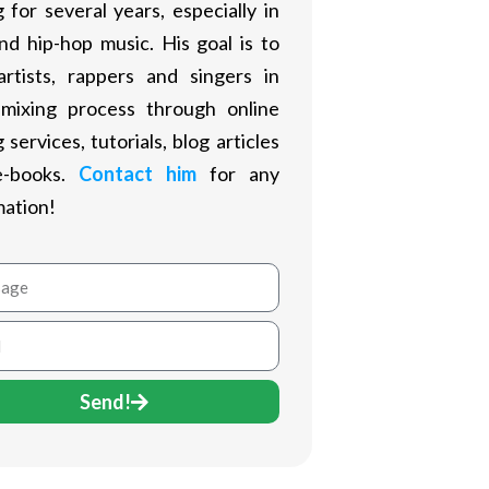
 for several years, especially in
nd hip-hop music. His goal is to
artists, rappers and singers in
 mixing process through online
 services, tutorials, blog articles
e-books.
Contact him
for any
mation!
age
Send!