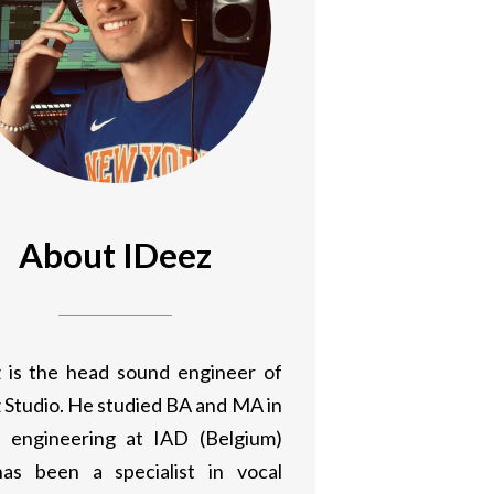
About IDeez
 is the head sound engineer of
 Studio. He studied BA and MA in
 engineering at IAD (Belgium)
as been a specialist in vocal