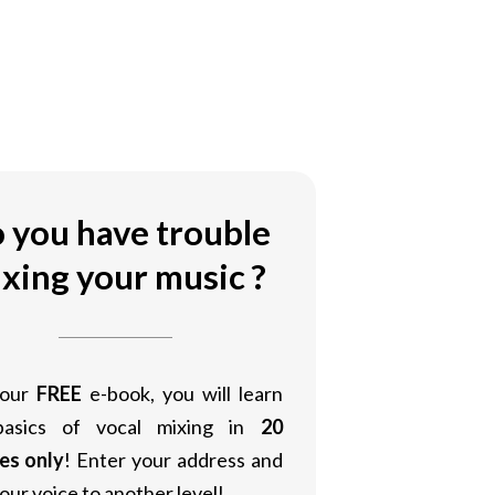
 you have trouble
xing your music ?
 our
FREE
e-book, you will learn
basics of vocal mixing in
20
es only
! Enter your address and
our voice to another level!