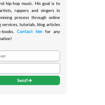
nd hip-hop music. His goal is to
artists, rappers and singers in
 mixing process through online
 services, tutorials, blog articles
e-books.
Contact him
for any
mation!
age
Send!