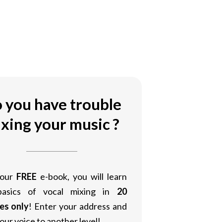
 you have trouble
xing your music ?
 our
FREE
e-book, you will learn
basics of vocal mixing in
20
es only
! Enter your address and
our voice to another level!