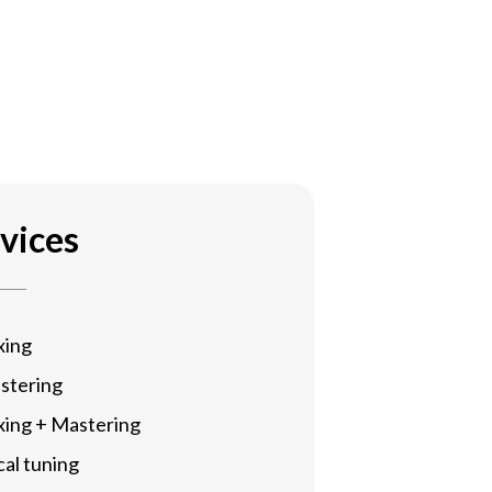
vices
xing
stering
xing + Mastering
al tuning