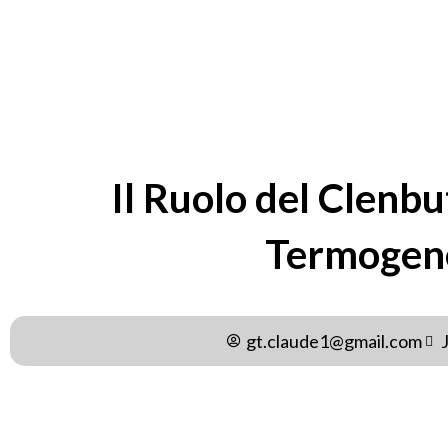
BY
GT.CLAUDE1@GMAIL.C
Il Ruolo del Clenbu
Termogen
gt.claude1@gmail.com
Il clenbuterolo è una sostanza che ha suscitato notevole