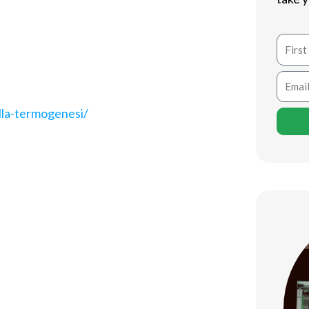
originariamente come broncodilatatore
popolarità tra gli atleti e i
Name
si e di aumento della massa muscolare.
Email
lla-termogenesi/
co, interagendo con i recettori beta-2
uesto legame porta a diverse reazioni
come si manifesta il suo effetto
terolo stimola il metabolismo,
orporea. Questo processo richiede