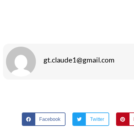
proprietà di stimolazione del metabolismo e del tessuto ad
responsabile di questa sostanza è di estrema importanza pe
indesiderati.
gt.claude1@gmail.com
Facebook
Twitter