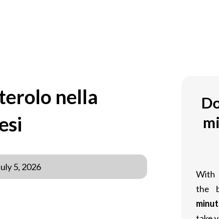
OM
terolo nella
Do
esi
mi
July 5, 2026
With
the 
minut
 interesse nel campo della medicina
take y