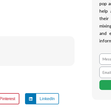
pop a
iposo. Tuttavia, l’uso sicuro e
help 
r evitare potenziali effetti collaterali
their
mixing
and 
infor
Mess
Email
Pinterest
LinkedIn