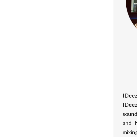
 di calorie.
degli acidi grassi immagazzinati,
 l’attività fisica.
 sia un anabolizzante steroideo, il
ca, consentendo sessioni di
ono ulteriormente alla perdita di peso.
 controverso e soggetto a
erali possono includere tachicardia,
IDeez
ne rischiosa per alcuni individui.
IDeez
la salute prima di considerare il
sound
 migliorare le performance sportive.
and h
mixing
o nella termogenesi grazie alle sue