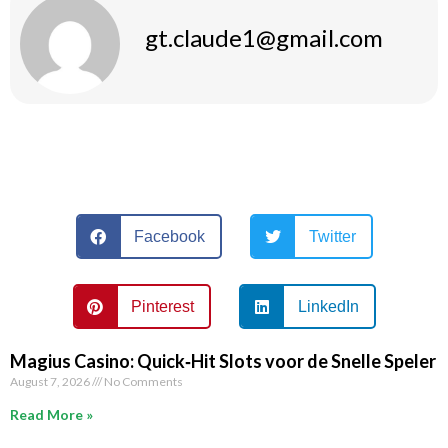
gt.claude1@gmail.com
Facebook
Twitter
Pinterest
LinkedIn
Magius Casino: Quick‑Hit Slots voor de Snelle Speler
August 7, 2026
No Comments
Read More »