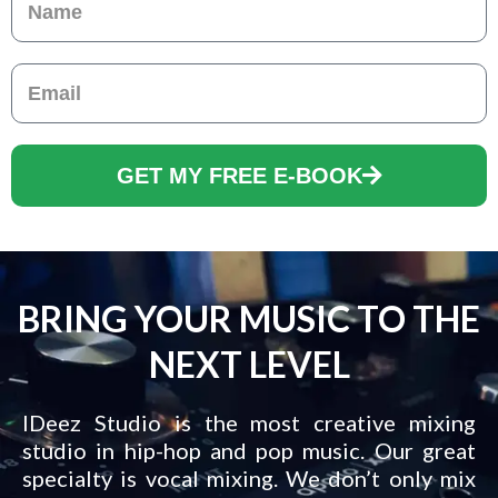
Email
GET MY FREE E-BOOK
BRING YOUR MUSIC TO THE
NEXT LEVEL
IDeez Studio is the most creative mixing
studio in hip-hop and pop music. Our great
specialty is vocal mixing. We don’t only mix