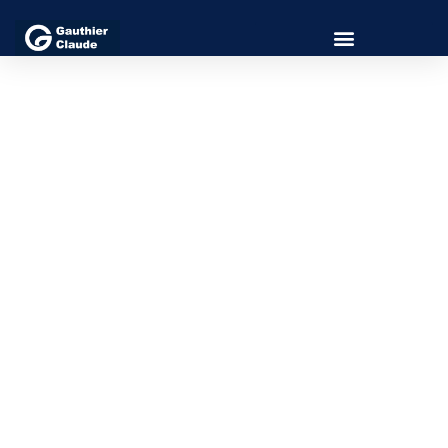
Skip
to
content
Jojobet Spor Bahisleri Ve
Casino Heyecanı
BY
GT.CLAUDE1@GMAIL.COM