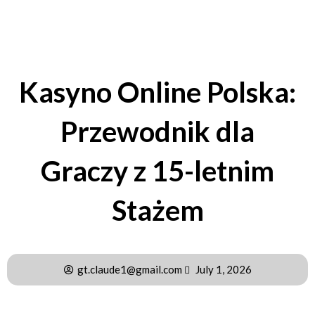
Kasyno Online Polska:
Przewodnik dla
Graczy z 15-letnim
Stażem
gt.claude1@gmail.com
July 1, 2026