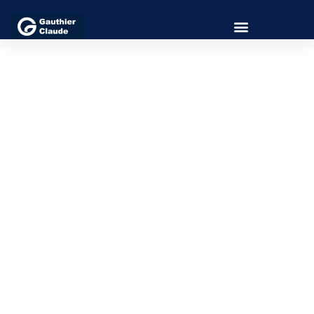
Skip
to
content
Kasyno Online Polska:
Przewodnik Dla Graczy Z
15-Letnim Stażem
BY
GT.CLAUDE1@GMAIL.COM