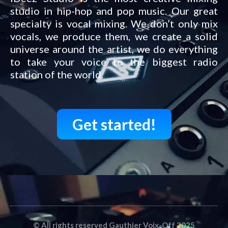
studio in hip-hop and pop music. Our great
specialty is vocal mixing. We don’t only mix
vocals, we produce them, we create a solid
universe around the artist, we do everything
to take your voice to the biggest radio
station of the world.
Get started!
© All rights reserved Gauthier Voix-Off 2025