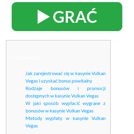
▶️ GRAĆ
Содержимое
Jak zarejestrować się w kasynie Vulkan
Vegas i uzyskać bonus powitalny
Rodzaje bonusów i promocji
dostępnych w kasynie Vulkan Vegas
W jaki sposób wypłacić wygrane z
bonusów w kasynie Vulkan Vegas
Metody wypłaty w kasynie Vulkan
Vegas