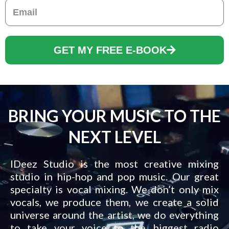
Email
GET MY FREE E-BOOK
BRING YOUR MUSIC TO THE
NEXT LEVEL
IDeez Studio is the most creative mixing
studio in hip-hop and pop music. Our great
specialty is vocal mixing. We don’t only mix
vocals, we produce them, we create a solid
universe around the artist, we do everything
to take your voice to the biggest radio