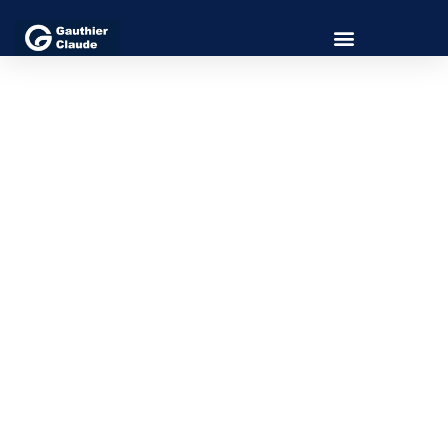
Skip
to
content
Kasyno Online Vulkan
Vegas W Polsce –
Bonusy I Promocje
BY
GT.CLAUDE1@GMAIL.COM