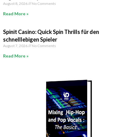
August 8, 2026
No Comments
Read More »
Spinit Casino: Quick Spin Thrills für den
schnelllebigen Spieler
August 7, 2026
No Comments
Read More »