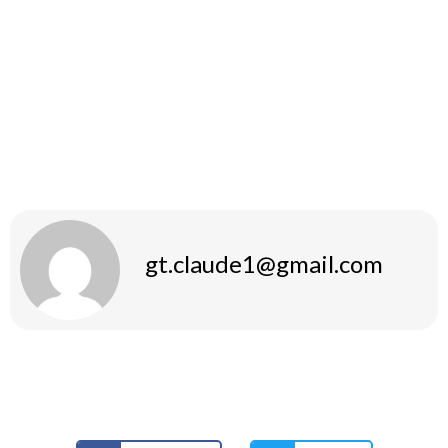
darmowe gry na automatach online zapewniają bezpieczne
środowisko do nauki podstaw. Sprawdź naszą specjalną
stronę z listą wszystkich slotów, które są w pełni
zoptymalizowane do gry mobilnej. Wszystkie te gry są
dostępne całkowicie za darmo w trybie demo, bez żadnych
ograniczeń ani konieczności pobierania i rejestracji.
gt.claude1@gmail.com