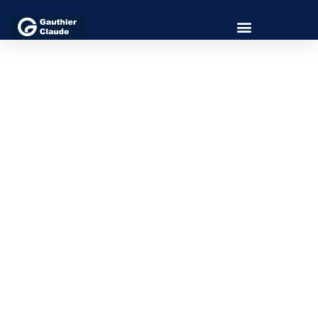
Skip
to
content
Kasyno Online W Polsce
Najlepsze Kasyna
Internetowe 2026
BY
GT.CLAUDE1@GMAIL.COM