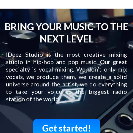
BRING YOUR MUSIC TO THE
NEXT LEVEL
IDeez Studio is the most creative mixing
studio in hip-hop and pop music. Our great
specialty is vocal mixing. We don’t only mix
vocals, we produce them, we create a solid
universe around the artist, we do everything
to take your voice to the biggest radio
station of the world.
Get started!