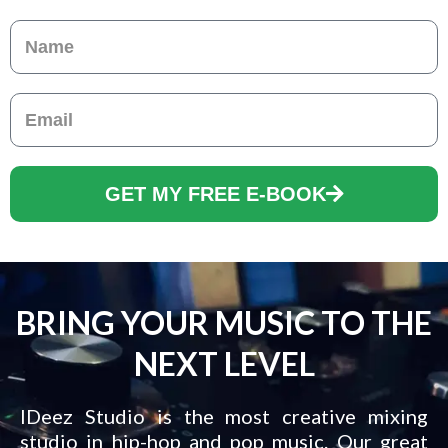
Name
Email
GET MY FREE E-BOOK
BRING YOUR MUSIC TO THE
NEXT LEVEL
IDeez Studio is the most creative mixing
studio in hip-hop and pop music. Our great