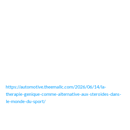
La thérapie génique représente une avancée révolutionnaire
dans le domaine du sport, promettant une alternative sûre et
efficace aux stéroïdes anabolisants. En utilisant des
techniques innovantes, elle permet de réparer ou de
remplacer des gènes défaillants, ce qui pourrait mener à une
amélioration significative des performances athlétiques
sans les effets secondaires néfastes associés aux stéroïdes.
Les athlètes et les coachs s’interrogent désormais sur cette
nouvelle approche qui pourrait transformer la manière dont
les sportifs optimisent leur potentiel.
https://automotive.theemallc.com/2026/06/14/la-
therapie-genique-comme-alternative-aux-steroides-dans-
le-monde-du-sport/
Les avantages de la thérapie génique dans le domaine
sportif sont multiples :