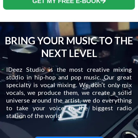
GET MY FREE E-BOOK
BRING YOUR MUSIC TO THE
NEXT LEVEL
IDeez Studio is the most creative mixing
studio in hip-hop and pop music. Our great
specialty is vocal mixing. We don’t only mix
vocals, we produce them, we create a solid
universe around the artist, we do everything
to take your voice to the biggest radio
station of the world.