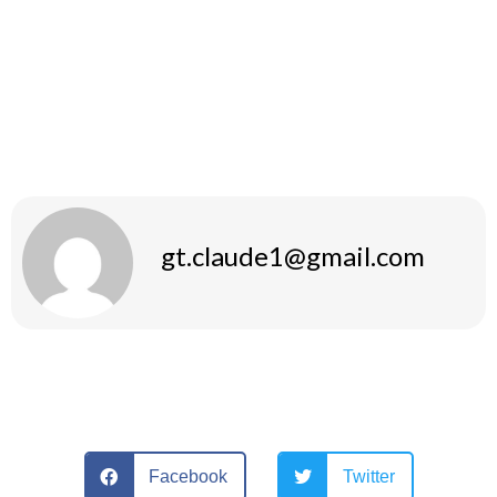
Insgesamt ist Mesterolone ein effektives Mittel für viele
Benutzer, wenn es korrekt dosiert wird. Beachten Sie immer
die individuellen Bedürfnisse Ihres Körpers und handeln Sie
verantwortungsbewusst.
gt.claude1@gmail.com
Facebook
Twitter