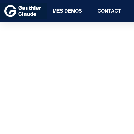
Skip
MES DEMOS
CONTACT
to
content
Mostbet A
Bukmeker Ve
Mostbet – Gir
Sayt