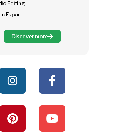
io Editing
em Export
Discover more
Instagram
Pinterest
Facebook-
Youtube
f