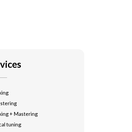
vices
xing
stering
xing + Mastering
al tuning