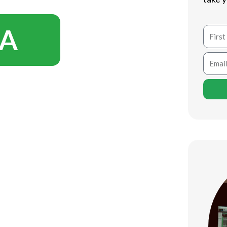
NA
Name
Email