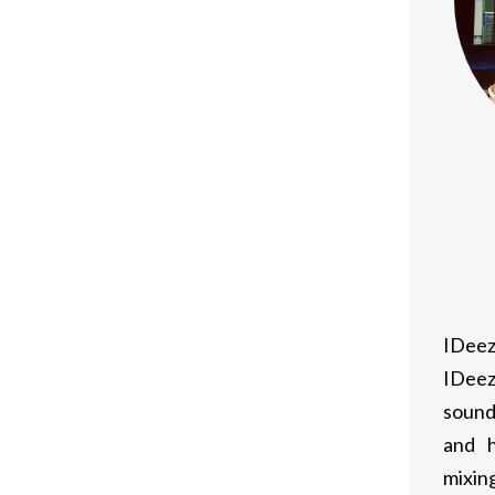
kətinin Azerbaycan üçün hazırladığı
əti altında işləyen və Azerbaycanlılar
ıq verir. Mostbet Azerbaycan və
atları təsvir edir.
diyyat yaradılması lazımdır. Bu
arını daxil etməsi, sifarişlərinin
mi əməliyyatlardan ibarətdir. Mostbet
yyəti altında işləyən bir şirkətə
IDeez
IDeez
sound
n məqsədi, müraciətçilərin tələblərini
and h
ə biləcəyi bir platforma təqdim
mixing
 Azerbaycanın məsuliyyəti altında