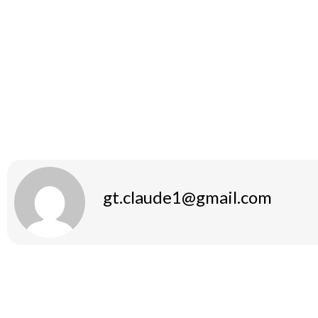
az 1000 AZN maliyyəni qoyarsanız, oyunların riskini çox 
artırmaq olar. Bu maliyyələr, oyunların riskini azaltmaq və
üçün yeterlidir. Amma, ən yaxşı şansı alacaqlar, ən az 
oynayaraq, oyunların riskini çox azaltmaq və qazanma şan
bilərlər. Bu maliyyələr, oyunların riskini azaltmaq və daha
yeterlidir.
gt.claude1@gmail.com