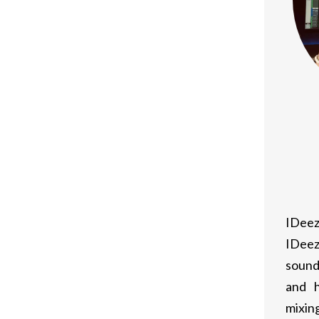
t, permettant aux athlètes de
rapportent souvent une amélioration de
à un niveau supérieur pendant des
lpropionate est utile pour ceux qui
 en période de réduction des calories.
s stéroïdes, ce composé a tendance à
 rendant son utilisation plus sûre pour
IDeez
IDeez
 un programme de musculation
sound
nces et atteindre des résultats
and h
mixing