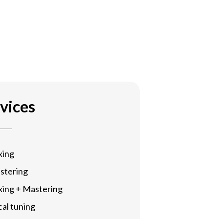
vices
xing
stering
xing + Mastering
al tuning