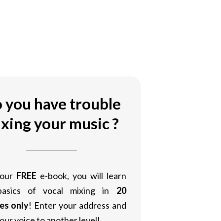
 you have trouble
xing your music ?
 our
FREE
e-book, you will learn
basics of vocal mixing in
20
es only
! Enter your address and
our voice to another level!