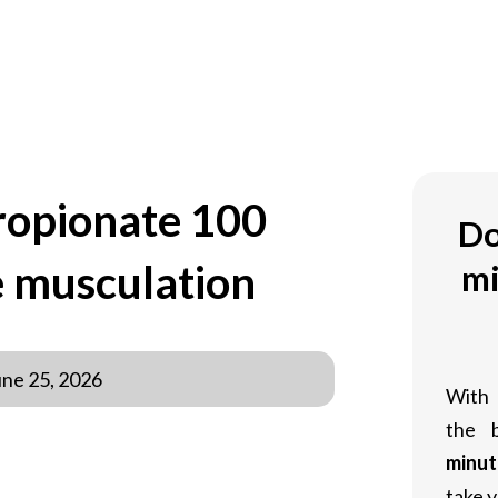
OM
ropionate 100
Do
e musculation
mi
une 25, 2026
With
the 
minut
olisant de choix pour les athlètes et
take y