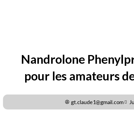
BY
GT.CLAUDE1@GMAIL.C
Nandrolone Phenylp
pour les amateurs d
gt.claude1@gmail.com
J
Le Nandrolone Phenylpropionate 100 est un stéroïde anab