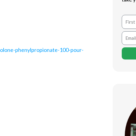
vantages qui favorisent la
sformation corporelle. Ce produit est
Name
a masse musculaire maigre, à améliorer
raînements intenses.
Email
rolone-phenylpropionate-100-pour-
aisons de sécurité, le Nandrolone
ets qu’il offre. Voici quelques-uns de
pour favoriser une prise de masse
ment modéré.
 anaboliques, il aide à réduire le temps