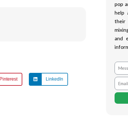
pop a
help 
their
mixing
and 
infor
Mess
Pinterest
LinkedIn
Email