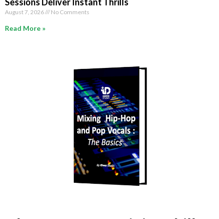
Sessions Deliver Instant Thrills
August 7, 2026
No Comments
Read More »