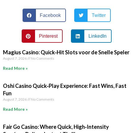
Facebook
Twitter
Pinterest
LinkedIn
Magius Casino: Quick‑Hit Slots voor de Snelle Speler
August 7, 2026
No Comments
Read More »
Oshi Casino Quick‑Play Experience: Fast Wins, Fast
Fun
August 7, 2026
No Comments
Read More »
Fair Go Casino: Where Quick, High‑Intensity