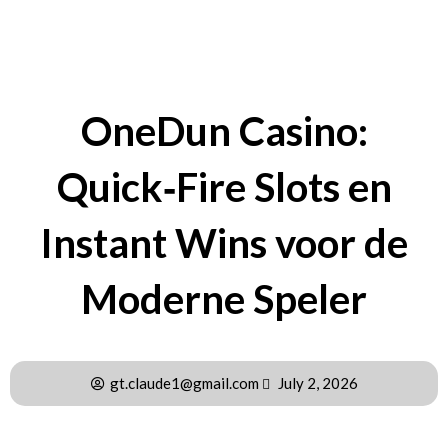
OneDun Casino:
Quick‑Fire Slots en
Instant Wins voor de
Moderne Speler
gt.claude1@gmail.com
July 2, 2026