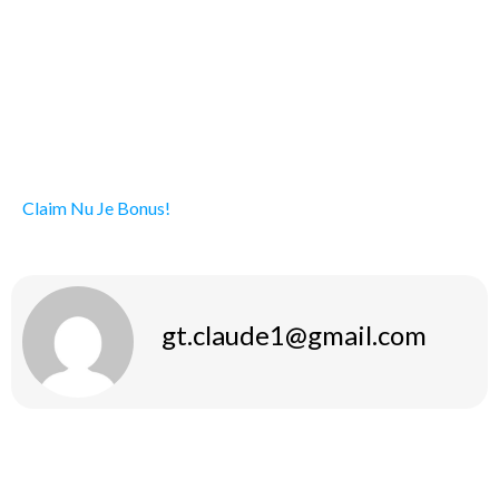
Als je op zoek bent naar een casino dat directe spanning
levert zonder lange wachttijden, staat OneDun Casino klaar
om je te verwelkomen in zijn wereld van snelle uitbetalingen
en energiek gameplay. Meld je vandaag nog aan, verken de
fast‑play slots, en ervaar gaming die zo snel beweegt als je
hartslag—want als het gaat om snelle wins, telt elk moment.
Claim Nu Je Bonus!
gt.claude1@gmail.com