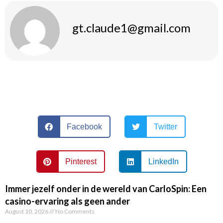
gt.claude1@gmail.com
Facebook
Twitter
Pinterest
LinkedIn
Immer jezelf onder in de wereld van CarloSpin: Een
casino-ervaring als geen ander
August 10, 2026
No Comments