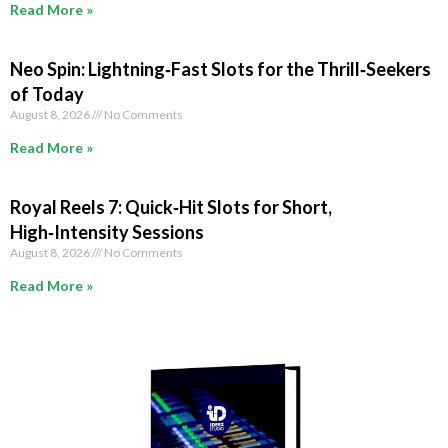
Read More »
Neo Spin: Lightning‑Fast Slots for the Thrill‑Seekers
of Today
August 8, 2026
No Comments
Read More »
Royal Reels 7: Quick‑Hit Slots for Short,
High‑Intensity Sessions
August 8, 2026
No Comments
Read More »