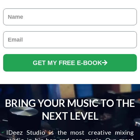
Name
Email
GET MY FREE E-BOOK
BRING YOUR MUSIC TO THE
NEXT LEVEL
IDeez Studio is the most creative mixing