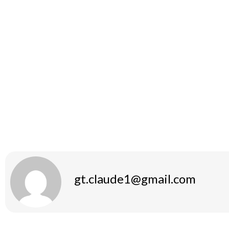
in cholesterolniveaus en hormonale onbalans. Het is ra
sportprofessional te overleggen voordat je begint met he
Conclusie
Oxandrolone 10 Mg kan een waardevolle aanvulling zijn vo
met hun sport. Het is echter cruciaal om goed geïnforme
en risico’s voordat je deze steroïde aanschaft. Een gede
bijdrage aan een veilig en effectief gebruik.
gt.claude1@gmail.com