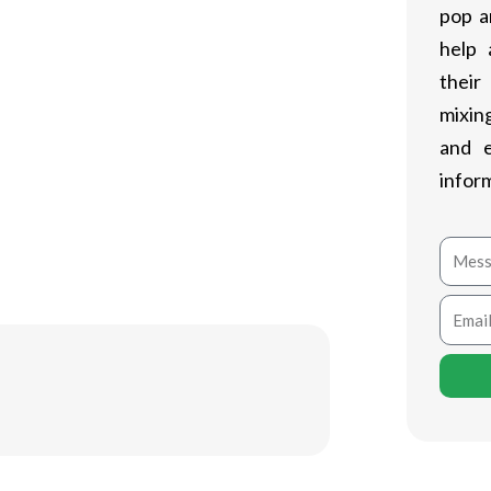
pop a
adzaam om met een arts of een
help 
t gebruik van deze stof.
their
mixing
and 
or bodybuilders die serieus bezig zijn
infor
erd te zijn over de werking, voordelen
gen kennis van het product levert een
Mess
Email