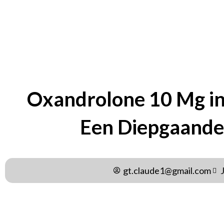
BY
GT.CLAUDE1@GMAIL.C
Oxandrolone 10 Mg in
Een Diepgaande
gt.claude1@gmail.com
Inleiding