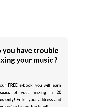
 you have trouble
xing your music ?
 our
FREE
e-book, you will learn
basics of vocal mixing in
20
es only
! Enter your address and
our voice to another level!