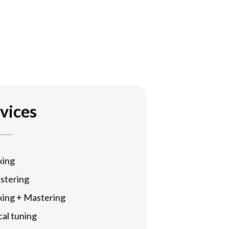
vices
xing
stering
xing + Mastering
al tuning