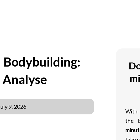
OM
 Bodybuilding:
Do
 Analyse
mi
July 9, 2026
With
the 
minut
take y