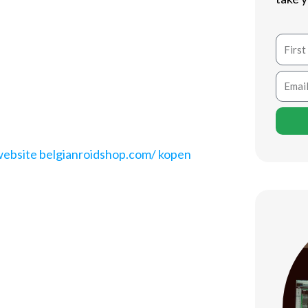
t in België, en veel atleten zijn op
 van de stoffen die vaak ter sprake
Name
n anabole steroïde die bekend staat
e de effecten, voordelen en
Email
het bodybuilding.
lle details van het product te
website belgianroidshop.com/ kopen
in
ke geslachtshormoon testosteron. Het
on te vergroten, terwijl het de
ze balans maakt het een populaire