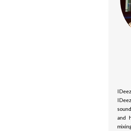
vorderen van spiermassa, waardoor
jn naar een drogere en gespierdere
n het stimuleren van vetverlies, wat
amenstelling willen verbeteren.
sieve trainingen verkorten, waardoor
bole steroïden veroorzaakt
IDeez
e schommelingen en bijwerkingen.
IDeez
sound
and h
ico’s verbonden aan het gebruik. Het is
mixing
n, zoals levertoxiciteit, veranderingen