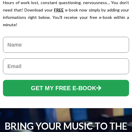
Hours of work lost, constant questioning, nervousness… You don’t
need that! Download your
FREE
e-book now simply by adding your
informations right below. You’ll receive your free e-book within a
minute!
Name
Email
GET MY FREE E-BOOK
BRING YOUR MUSIC TO THE