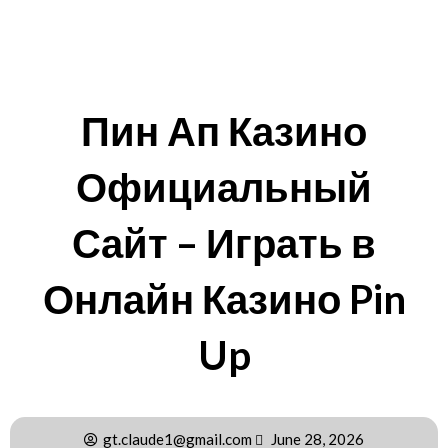
Пин Ап Казино
Официальный
Сайт – Играть в
Онлайн Казино Pin
Up
gt.claude1@gmail.com
June 28, 2026