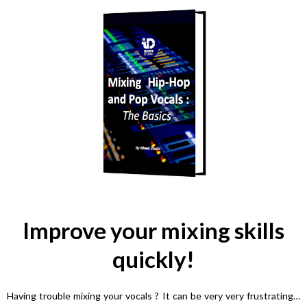
Improve your mixing skills
quickly!
Having trouble mixing your vocals ? It can be very very frustrating…