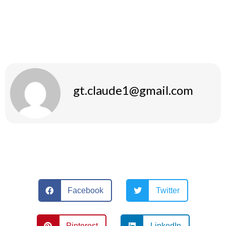
Таким образом, вам предлагается целый ряд бонусов и
акций, чтобы начать играть с радостью и выиграть
больше!
gt.claude1@gmail.com
Facebook
Twitter
Pinterest
LinkedIn