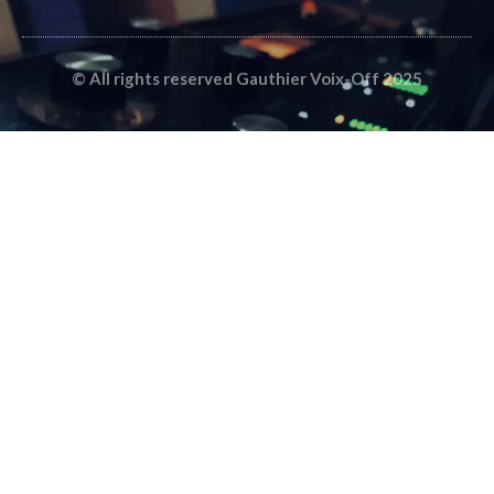
© All rights reserved Gauthier Voix-Off 2025