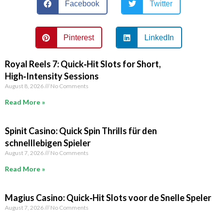
Facebook
Twitter
Pinterest
LinkedIn
Royal Reels 7: Quick‑Hit Slots for Short,
High‑Intensity Sessions
August 8, 2026
No Comments
Read More »
Spinit Casino: Quick Spin Thrills für den
schnelllebigen Spieler
August 7, 2026
No Comments
Read More »
Magius Casino: Quick‑Hit Slots voor de Snelle Speler
August 7, 2026
No Comments