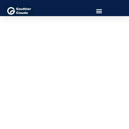
Skip
to
content
Pin-Up: Лучшие
Бонусы И Акции Для
Игроков В Казино В
2026 Году
BY
GT.CLAUDE1@GMAIL.COM