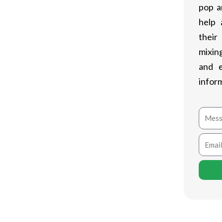
pop a
help 
çu üçün 150% qeydiyyat bonusu təqdim
their
ə 1500 qeyd edilmiş oyunçu üçün 1500
mixing
ən ibarətdir.
and 
infor
çu üçün 1000 qeyd edilmiş oyunçu üçün
yunçu üçün 1000 AZN-dən ibarətdir və
Mess
ir. Bonusun təminatı 50 oyunçu
Email
şans verir. Oyunçu 1000 qeyd edilmiş
iyindən sonra, Pinco casino bonusu
iş oyunçu üçün 10000 AZN-dən