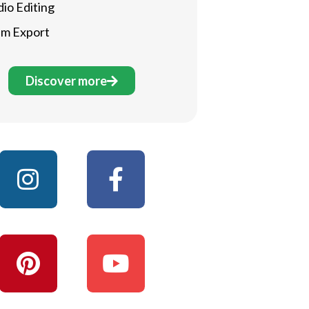
io Editing
em Export
Discover more
Instagram
Pinterest
Facebook-
Youtube
f