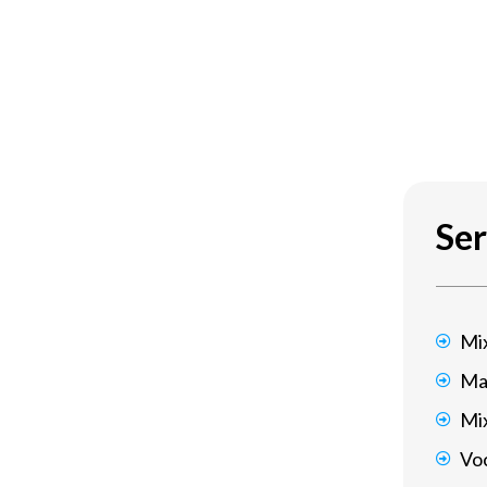
onuslar
rına daha çox imkan verir. Pinko az,
rına qarşılıq verilən bonuslar
 daha da ziyafəli həyata keçirir. Pinko
maq isteyən insanlara müraciət etmək
 edir.
Ser
iyik ki, oyunçu kreditlərinizi artırmaq
yunçu kreditlərini artırmaq
üçün 100% qarşılıq verir. Oyunçu
Mi
əlaqə saxlayaraq, oyunçu karyerasını
Ma
yunçu karyerasını qazanmaq və yaxşı
Mi
və bonuslar ilə müraciət etmək
Voc