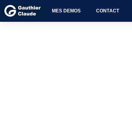
Skip
MES DEMOS
CONTACT
to
content
Pinco Online
(Пинко) 2026
Oyunçular
Bonusla