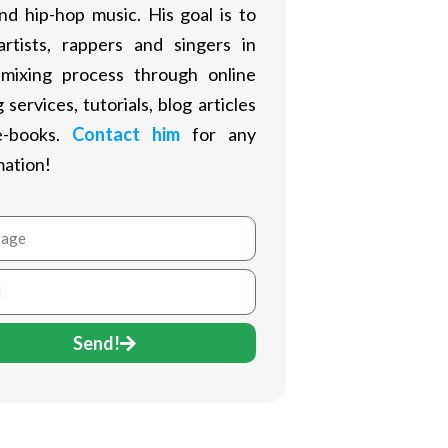
nd hip-hop music. His goal is to
artists, rappers and singers in
 mixing process through online
 services, tutorials, blog articles
e-books.
Contact him
for any
mation!
age
Send!