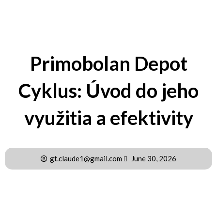
Primobolan Depot
Cyklus: Úvod do jeho
využitia a efektivity
gt.claude1@gmail.com
June 30, 2026
Primobolan Depot, známy aj ako Metenolón, je anabolický
steroid, ktorý sa používa najmä na zlepšenie fyzického