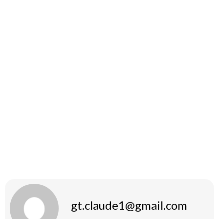
Hormonálna nerovnováha.
Akne a mastná pokožka.
Vypadávanie vlasov.
Problémy so spánkom.
Záver
Primobolan Depot cyklus môže byť efektívnym spôsobom,
ako dosiahnuť vytúžené výsledky v oblasti kulturistiky a
fitness. Dôležité je však dodržiavať dávkovanie a byť
obozretný voči možným vedľajším účinkom. Pred začatím
akéhokoľvek cyklu je tiež odporúčané konzultovať s
odborníkom.
gt.claude1@gmail.com