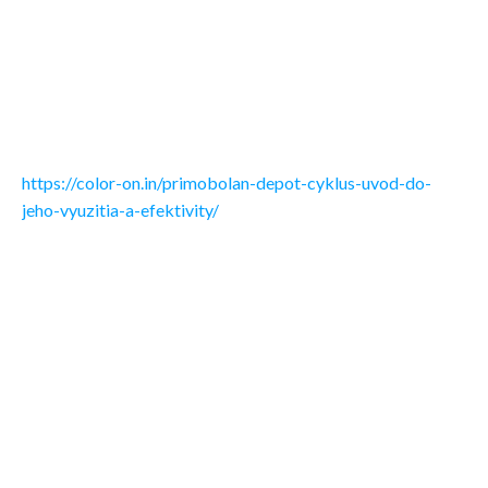
výkonu a vytrvalosti. Tento steroid sa teší veľkej obľube
nielen u športovcov, ale aj u kulturistov. Jeho popularita
spočíva v tom, že ponúka množstvo výhod bez množstva
vedľajších účinkov, ktoré sa často spájajú s inými silnejšími
steroidmi.
https://color-on.in/primobolan-depot-cyklus-uvod-do-
jeho-vyuzitia-a-efektivity/
Výhody Primobolan Depot
Primobolan Depot prináša množstvo výhod, medzi ktoré
patrí:
Podpora zvyšovania svalovej hmoty.
Minimalizácia zadržiavania vody v organizme.
Zlepšenie vytrvalosti a fyzického výkonu.
Bezpečnejšie používanie s menším rizikom