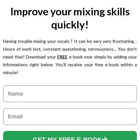
Improve your mixing skills
quickly!
Having trouble mixing your vocals ? It can be very very frustrating…
Hours of work lost, constant questioning, nervousness… You don’t
need that! Download your
FREE
e-book now simply by adding your
informations right below. You’ll receive your free e-book within a
minute!
Name
Email
GET MY FREE E-BOOK