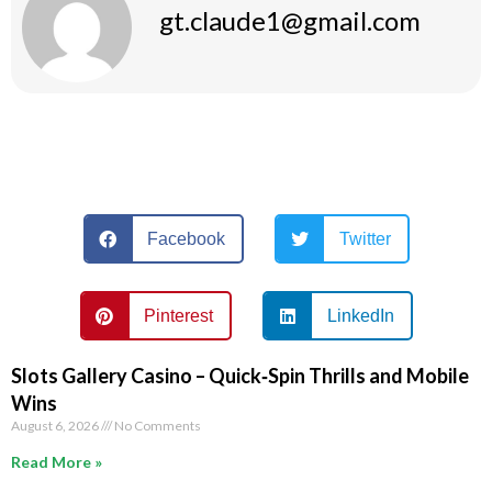
gt.claude1@gmail.com
Facebook
Twitter
Pinterest
LinkedIn
Slots Gallery Casino – Quick‑Spin Thrills and Mobile
Wins
August 6, 2026
No Comments
Read More »