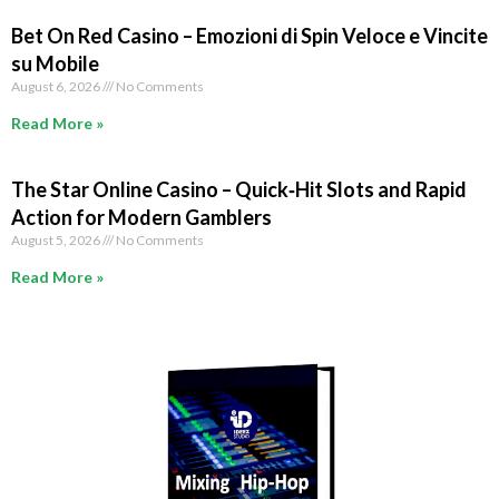
Bet On Red Casino – Emozioni di Spin Veloce e Vincite
su Mobile
August 6, 2026
No Comments
Read More »
The Star Online Casino – Quick‑Hit Slots and Rapid
Action for Modern Gamblers
August 5, 2026
No Comments
Read More »