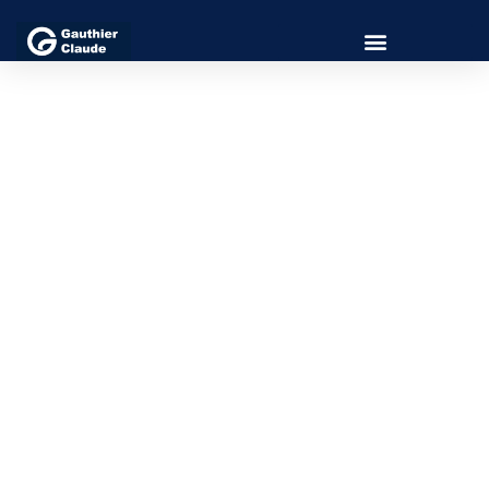
Skip
to
content
Revolution Casino: Slot
Quick‑Hit E Emozioni
Instantanee Per Sessioni
Brevi
BY
GT.CLAUDE1@GMAIL.COM