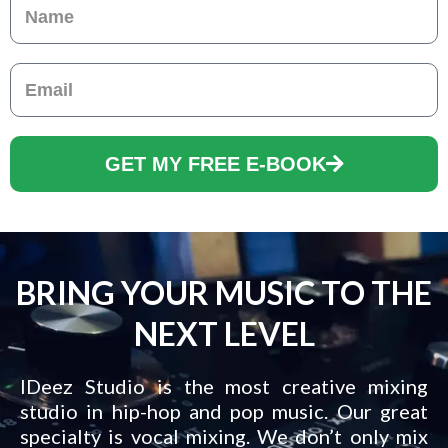
Name
Email
GET MY FREE E-BOOK
BRING YOUR MUSIC TO THE
NEXT LEVEL
IDeez Studio is the most creative mixing
studio in hip-hop and pop music. Our great
specialty is vocal mixing. We don’t only mix