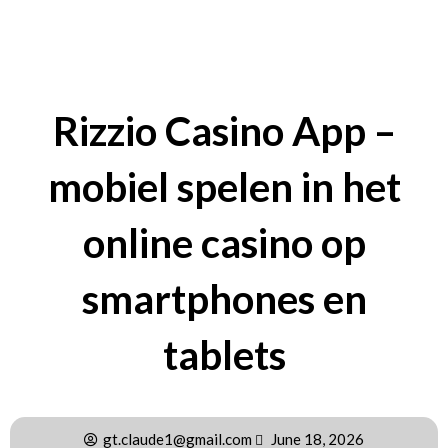
Rizzio Casino App –
mobiel spelen in het
online casino op
smartphones en
tablets
gt.claude1@gmail.com
June 18, 2026