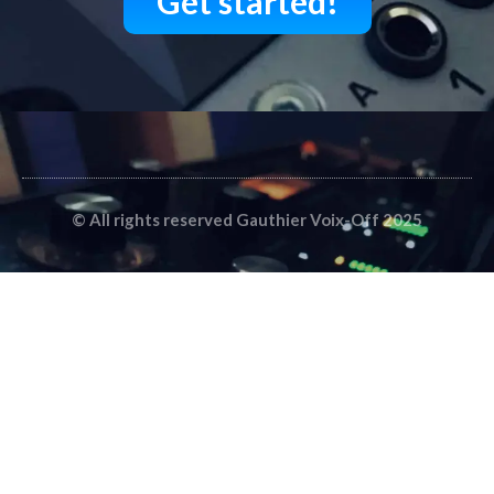
Get started!
© All rights reserved Gauthier Voix-Off 2025