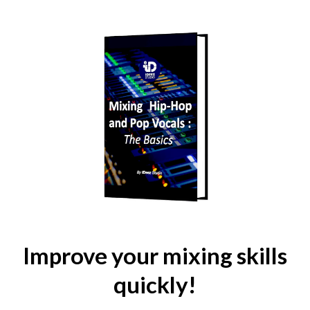
Improve your mixing skills
quickly!