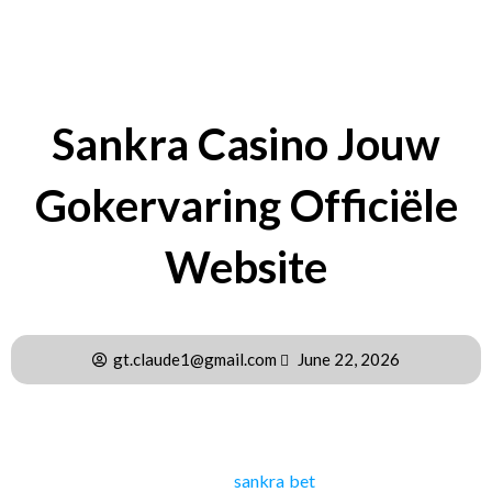
Sankra Casino Jouw
Gokervaring Officiële
Website
gt.claude1@gmail.com
June 22, 2026
Deze beveiligde en effectieve financiële opzet is een
essentiële voorwaarde voor
sankra bet
een onbezorgde tijd