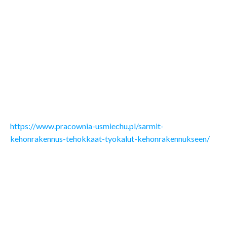
Sarmit Kehonrakennus on noussut yhä suositummaksi
tavanomaisena menetelmänä, jota käytetään
kehonrakennuksessa lihasten vahvistamiseksi ja
kehittämiseksi. Tämä menetelmä sisältää useita tehokkaita
työkaluja ja tekniikoita, jotka auttavat saavuttamaan
optimaaliset tulokset. Sarmien käyttö on yleistynyt, sillä ne
tarjoavat erinomaisen vaihtoehdon liikkumiseen ja
kehomme mukautumiseen erilaisiin harjoitusohjelmiin.
https://www.pracownia-usmiechu.pl/sarmit-
kehonrakennus-tehokkaat-tyokalut-kehonrakennukseen/
Mitkä ovat Sarmien Hyödyt?
Tehokkuus: Sarmit voivat parantaa lihaskasvua ja
voimaa huomattavasti.
Vähemmän sivuvaikutuksia: Monet kehonrakentajat
kokevat, että sarmit ovat turvallisempia