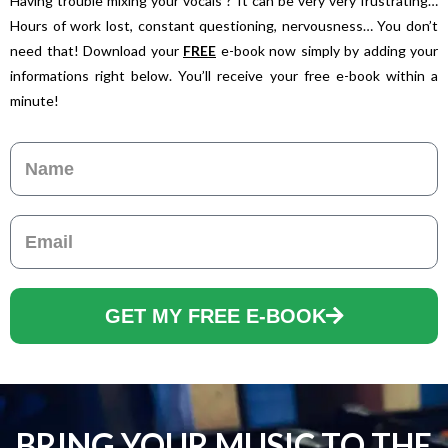
Having trouble mixing your vocals ? It can be very very frustrating…
Hours of work lost, constant questioning, nervousness… You don’t
need that! Download your
FREE
e-book now simply by adding your
informations right below. You’ll receive your free e-book within a
minute!
Name
Email
GET MY FREE E-BOOK
BRING YOUR MUSIC TO THE