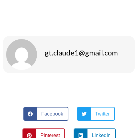
kehorakennustavoitteita tehokkaasti ja turvallisesti. Oikean
käytön avulla voit saavuttaa haluamasi tulokset monien
etujen ansiosta.
gt.claude1@gmail.com
Facebook
Twitter
Pinterest
LinkedIn