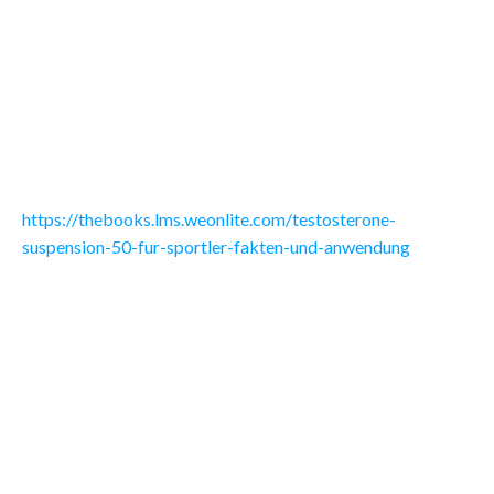
Testosterone Suspension 50 ist ein beliebtes anaboles
Steroid, das von Sportlern und Bodybuildern genutzt wird,
um Muskelmasse zu erhöhen und die Leistungsfähigkeit zu
steigern. Sein besonders schnelles Wirken macht es zu einer
bevorzugten Wahl für viele Athleten, die schnelle
Ergebnisse erzielen möchten.
https://thebooks.lms.weonlite.com/testosterone-
suspension-50-fur-sportler-fakten-und-anwendung
Wirkungen von Testosterone Suspension 50
Die Verwendung von Testosterone Suspension 50 bringt
eine Reihe von Vorteilen mit sich, die für Sportler von großer
Bedeutung sind:
Muskelaufbau:
Aufgrund seines hohen Anabolismus
fördert es nahezu sofort die Zunahme von