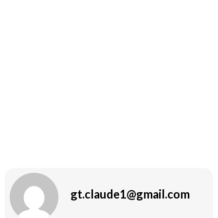
Injektion:
Da es sich um eine Injektionslösung
handelt, sollte sie intramuskulär injiziert werden.
Trainingszeit:: Viele Athleten integrieren die
Anwendung vor intensiven Trainings oder
Wettkämpfen, um optimale Ergebnisse zu
erzielen.
Es ist jedoch wichtig, die möglichen Nebenwirkungen zu
beachten und sich vor der Verwendung von einem
Fachmann beraten zu lassen. Die Verantwortung für
die eigene Gesundheit sollte immer oberste Priorität
haben.
gt.claude1@gmail.com