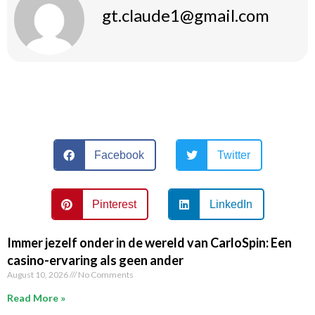
gt.claude1@gmail.com
Facebook
Twitter
Pinterest
LinkedIn
Immer jezelf onder in de wereld van CarloSpin: Een
casino-ervaring als geen ander
August 10, 2026
No Comments
Read More »