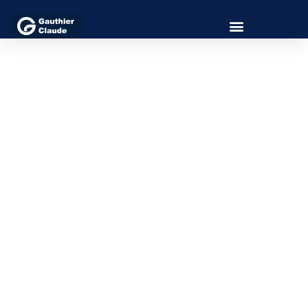
Skip
to
content
Водка Казино Кэшбэк
— Возврат
Проигранных Средств
Каждую Неделю
BY
GT.CLAUDE1@GMAIL.COM