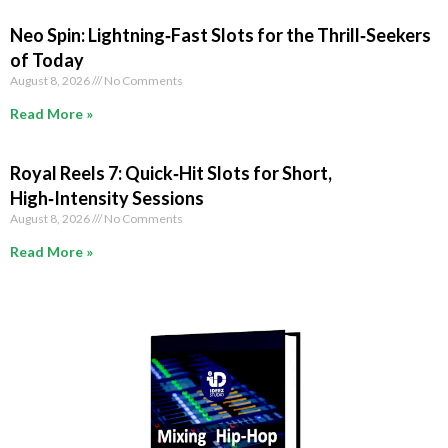
Neo Spin: Lightning‑Fast Slots for the Thrill‑Seekers
of Today
August 8, 2026
No Comments
Read More »
Royal Reels 7: Quick‑Hit Slots for Short,
High‑Intensity Sessions
August 8, 2026
No Comments
Read More »