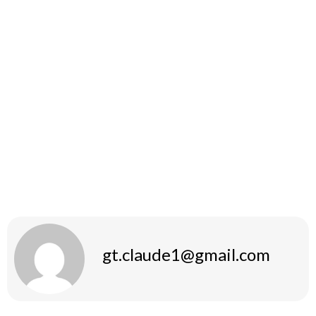
integrieren Sie aktive Erholungsphasen, wie leichtes Yoga
oder Dehnen, um die Muskeln zu entspannen und
Verletzungen vorzubeugen.
Durch die Anwendung dieser Prinzipien können Sie
sicherstellen, dass Sie die Trainingsintensität erhöhen, ohne
dabei Gefahr zu laufen, sich zu überlasten oder
Verletzungen zu erleiden. Behalten Sie stets Ihre
Fortschritte im Auge und passen Sie Ihren Trainingsplan
nach Bedarf an.
gt.claude1@gmail.com