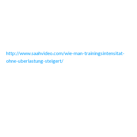
Die richtige Trainingsintensität ist entscheidend für den
Fortschritt im Sport und Fitness. Doch oft haben Sportler
Angst vor Überlastung und Verletzungen, wenn sie ihr
Training intensivieren wollen. In diesem Artikel zeigen wir
Ihnen, wie Sie die Trainingsintensität sicher steigern können.
http://www.saahvideo.com/wie-man-trainingsintensitat-
ohne-uberlastung-steigert/
Inhaltsverzeichnis
1. Verstehen Sie Ihre aktuellen Grenzen
2. Nutzen Sie progressive Überlastung
3. Variieren Sie Ihre Trainingsmethoden
4. Hören Sie auf Ihren Körper
5. Achten Sie auf ausreichend Erholung
1. Verstehen Sie Ihre aktuellen Grenzen