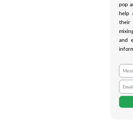
pop a
 realistischen Umsatzanforderungen.
help 
their
top-Version mobil zur Verfügung.
mixing
n Gesetzen zur Abwehr populistischer
and 
nzielle Entlastung zu achten.
infor
decken.
re Einzahlungen, sodass du
Mess
.
 an Spielautomaten, Live Casino
Email
n.
 reibungsloseres und intensiveres
n Sie selbstbewusst Fortschritte
 großzügige Belohnungen steigern!
druck, Gesichtserkennung), 2FA-