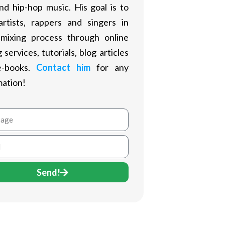
nd hip-hop music. His goal is to
artists, rappers and singers in
 mixing process through online
 services, tutorials, blog articles
e-books.
Contact him
for any
mation!
age
Send!