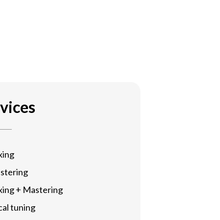
vices
xing
stering
xing + Mastering
al tuning