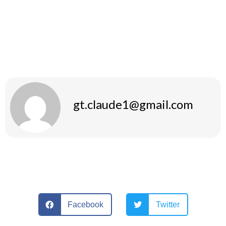
Meld je vandaag aan, claim een instant welkomstbonus
ontworpen voor quick play, en ervaar korte uitbarstingen
van spanning die echte beloningen opleveren zonder
wachten!
gt.claude1@gmail.com
Facebook
Twitter