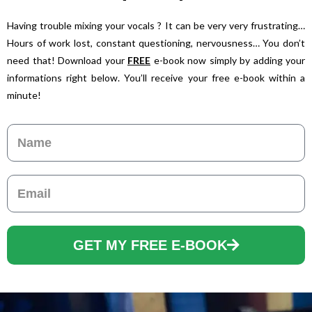
Having trouble mixing your vocals ? It can be very very frustrating…
Hours of work lost, constant questioning, nervousness… You don’t
need that! Download your
FREE
e-book now simply by adding your
informations right below. You’ll receive your free e-book within a
minute!
Name
Email
GET MY FREE E-BOOK