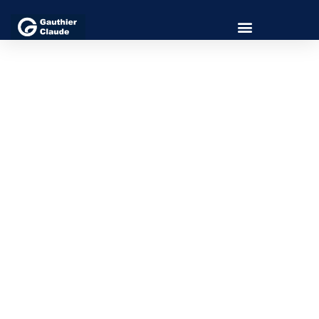
Skip
to
content
Winhero Casino:
Fast‑Track Slots En Live
Games Voor Snelle
Winsten
BY
GT.CLAUDE1@GMAIL.COM